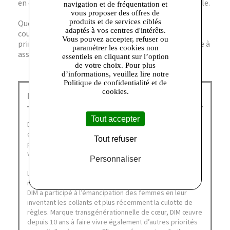
en cycle délicat dans un filet pour préserver la dentelle.
navigation et de fréquentation et
vous proposer des offres de
produits et de services ciblés
Question ? Ce modèle est-il disponible en d’autres
adaptés à vos centres d'intérêts.
couleurs ? Réponse. Ce modèle est proposé
Vous pouvez accepter, refuser ou
principalement en ocre, une teinte tendance et facile à
paramétrer les cookies non
assortir.
essentiels en cliquant sur l’option
de votre choix. Pour plus
d’informations, veuillez lire notre
Politique de confidentialité et de
cookies.
Dim Outlet Talange :
Tout accepter
Depuis plus de soixante ans, DIM fait partie du quotidien
des français, désignée à nouveau comme leur marque
Tout refuser
préférée en janvier 2021 (catégories collant, sous-
vêtements homme et lingerie).
Personnaliser
La Family DIM aime la liberté, de corps et d’esprit, de
mouvement et de style. Fidèle à ses valeurs originelles,
DIM a participé à l’émancipation des femmes en leur
inventant les collants et plus récemment la culotte de
règles. Marque transgénérationnelle de cœur, DIM œuvre
depuis 10 ans à faire vivre également d’autres priorités