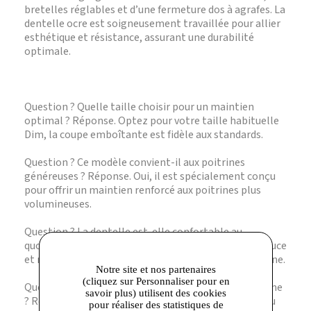
bretelles réglables et d’une fermeture dos à agrafes. La
dentelle ocre est soigneusement travaillée pour allier
esthétique et résistance, assurant une durabilité
optimale.
Question ? Quelle taille choisir pour un maintien
optimal ? Réponse. Optez pour votre taille habituelle
Dim, la coupe emboîtante est fidèle aux standards.
Question ? Ce modèle convient-il aux poitrines
généreuses ? Réponse. Oui, il est spécialement conçu
pour offrir un maintien renforcé aux poitrines plus
volumineuses.
Question ? La dentelle est-elle confortable au
quotidien ? Réponse. Absolument, la dentelle est douce
et respirante, pensée pour un port prolongé sans gêne.
Notre site et nos partenaires
(cliquez sur Personnaliser pour en
Question ? Peut-on laver ce soutien-gorge en machine
savoir plus) utilisent des cookies
? Réponse. Il est recommandé de le laver à la main ou
pour réaliser des statistiques de