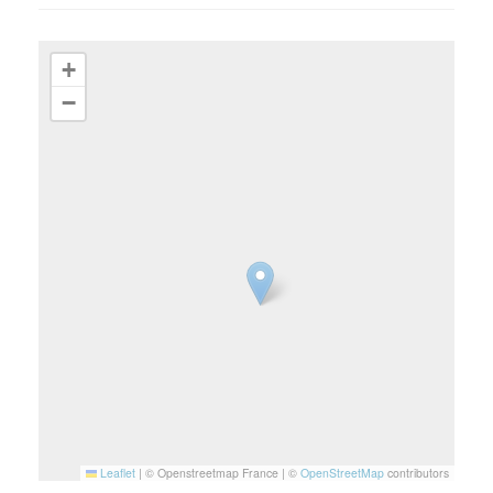
+
−
Leaflet
|
© Openstreetmap France | ©
OpenStreetMap
contributors