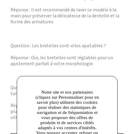
Réponse : Il est recommandé de laver ce modèle à la
main pour préserver la délicatesse de la dentelle et la
forme des armatures.
Question : Les bretelles sont-elles ajustables ?
Réponse : Oui, les bretelles sont réglables pour un
ajustement parfait à votre morphologie.
Question : Ce modèle est-il disponible en plusieurs
Notre site et nos partenaires
tailles ?
(cliquez sur Personnaliser pour en
savoir plus) utilisent des cookies
Réponse : Oui, Dim propose ce soutien-gorge en
pour réaliser des statistiques de
plusieurs tailles pour s’adapter à toutes les
navigation et de fréquentation et
silhouettes.
vous proposer des offres de
produits et de services ciblés
adaptés à vos centres d'intérêts.
Vous pouvez accepter, refuser ou