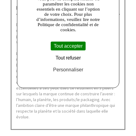
paramétrer les cookies non
Dim Outlet Talange :
essentiels en cliquant sur l’option
de votre choix. Pour plus
d’informations, veuillez lire notre
Depuis plus de soixante ans, DIM fait partie du quotidien
Politique de confidentialité et de
cookies.
des français, désignée à nouveau comme leur marque
préférée en janvier 2021 (catégories collant, sous-
vêtements homme et lingerie).
Tout accepter
La Family DIM aime la liberté, de corps et d’esprit, de
Tout refuser
mouvement et de style. Fidèle à ses valeurs originelles,
DIM a participé à l’émancipation des femmes en leur
Personnaliser
inventant les collants et plus récemment la culotte de
règles. Marque transgénérationnelle de cœur, DIM œuvre
depuis 10 ans à faire vivre également d’autres priorités
essentielles à ses yeux. Elles se résument en 3 piliers
sur lesquels la marque continue de construire l’avenir :
l’humain, la planète, les produits/le packaging. Avec
l’ambition claire d’être une marque philanthropique qui
respecte la planète et la société dans laquelle elle
évolue.