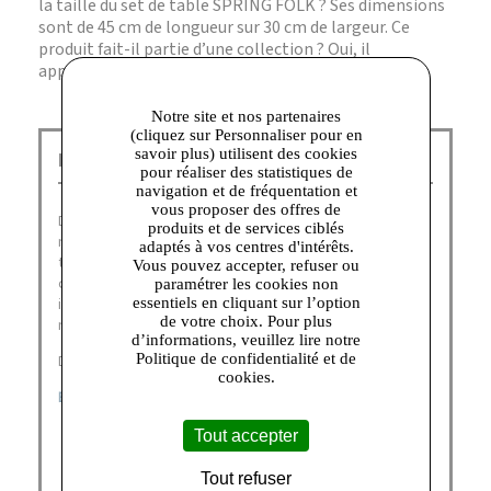
la taille du set de table SPRING FOLK ? Ses dimensions
sont de 45 cm de longueur sur 30 cm de largeur. Ce
produit fait-il partie d’une collection ? Oui, il
appartient à la collection SPRING FOLK.
Notre site et nos partenaires
(cliquez sur Personnaliser pour en
savoir plus) utilisent des cookies
Du Bonheur dans la Maison Corbeil :
pour réaliser des statistiques de
navigation et de fréquentation et
vous proposer des offres de
Du Bonheur dans la Maison réunit de nombreuses
produits et de services ciblés
marques dans l’univers de la table, permettant de
adaptés à vos centres d'intérêts.
trouver les ustensiles nécessaires à la cuisine, des
Vous pouvez accepter, refuser ou
casseroles, des poêles, des couteaux, ainsi que des
paramétrer les cookies non
essentiels en cliquant sur l’option
idées cadeaux pour faire plaisir, des objets déco pour la
de votre choix. Pour plus
maison et de la porcelaine pour une jolie table.
d’informations, veuillez lire notre
Politique de confidentialité et de
Découvrez nos marques :
cookies.
BAUMALU
|
EASY LIFE
|
VIN BOUQUET
|
ZWILLING
Tout accepter
Tout refuser