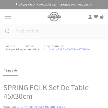
Panneau de gestion des cookies
Profitez de prix exclusifs sur marquesavenue.com. ✨
Accueil
Maison
Linge de maison
Nappes & Linges de cuisine
Spring Folk Set De Table 45X30Cm
Easy Life
SPRING FOLK Set De Table
45X30cm
vendu par
DU BONHEUR DANS LA MAISON CORBEIL