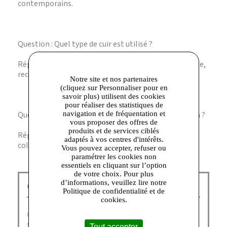
contemporains.
Question : Quel type de cuir est utilisé ?
Réponse : La sneaker est réalisée en cuir nappa souple,
reconnu pour sa douceur et sa résistance.
Notre site et nos partenaires
(cliquez sur Personnaliser pour en
savoir plus) utilisent des cookies
pour réaliser des statistiques de
Question : Est-ce un produit de la nouvelle collection ?
navigation et de fréquentation et
vous proposer des offres de
produits et de services ciblés
Réponse : Oui, ce modèle fait partie de la dernière
adaptés à vos centres d'intérêts.
collection Blue Touch de Geox.
Vous pouvez accepter, refuser ou
paramétrer les cookies non
essentiels en cliquant sur l’option
de votre choix. Pour plus
d’informations, veuillez lire notre
GEOX Corbeil :
Politique de confidentialité et de
cookies.
Geox doit son succès international à ses chaussures aux
semelles innovantes et brevetées qui laissent respirer
Tout accepter