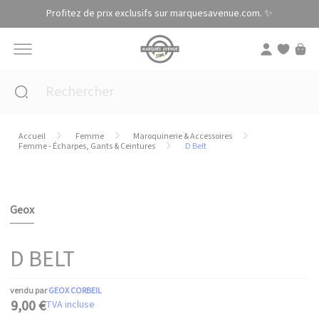
Panneau de gestion des cookies
Profitez de prix exclusifs sur marquesavenue.com. ✨
Accueil
Femme
Maroquinerie & Accessoires
Femme - Écharpes, Gants & Ceintures
D Belt
Geox
D BELT
vendu par
GEOX CORBEIL
9,00 €
TVA incluse