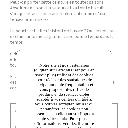
Peut-on porter cette ceinture en toutes saisons ?
Absolument, son cuir velours et sa teinte biscuit
s’adaptent aussi bien aux looks d’automne qu’aux
tenues printanières.
La boucle est-elle résistante à l’usure ? Oui, la finition
or clair sur le métal garantit une bonne tenue dans le
temps.
Cette ceinture convient-elle à un style formel ? Oui,
elle est parfaite pour structurer une tenue de bureau
tout en restant élégante.
Notre site et nos partenaires
(cliquez sur Personnaliser pour en
savoir plus) utilisent des cookies
Est-elle facile à assortir ? Sa couleur neutre et son
pour réaliser des statistiques de
design épuré en font un accessoire polyvalent, facile à
navigation et de fréquentation et
combiner avec différents styles.
vous proposer des offres de
produits et de services ciblés
adaptés à vos centres d'intérêts.
Vous pouvez accepter, refuser ou
paramétrer les cookies non
GEOX Corbeil :
essentiels en cliquant sur l’option
de votre choix. Pour plus
d’informations, veuillez lire notre
Geox doit son succès international à ses chaussures aux