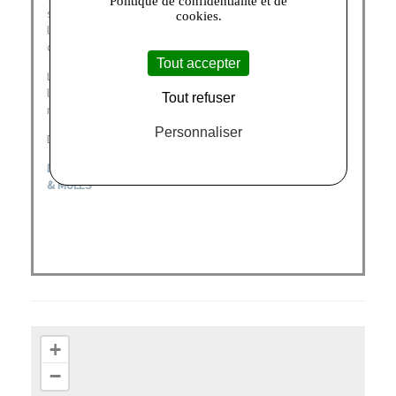
Politique de confidentialité et de
semelles innovantes et brevetées qui laissent respirer
cookies.
le pied tout en restant imperméables, garantissant un
confort de chausse optimal.
Tout accepter
La marque italienne n'en a pas pour autant occulté
l'esthétisme et l'élégance déclinant une multitude de
Tout refuser
modèles au style affuté pour adultes et enfants.
Personnaliser
Découvrez nos catégories :
DERNIÈRES CHANCES
|
CHAUSSURES ENFANTS
|
SANDALES
& MULES
+
−