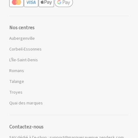
Nos centres
Aubergenville
Corbeil-Essonnes
L'Île-Saint-Denis
Romans
Talange
Troyes
Quai des marques
Contactez-nous
SAV dédié à l’e-shop :
support@marquesavenue.zendesk.com