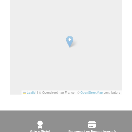
Leaflet
|
© Openstreetmap France | ©
OpenStreetMap
contributors