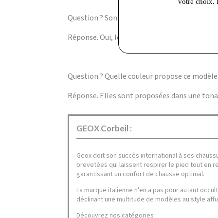
votre choix. 
Question ? Sont-elles adaptées aux saisons c
Réponse. Oui, leur conception respirante as
Question ? Quelle couleur propose ce modèle
Réponse. Elles sont proposées dans une tonalit
GEOX Corbeil :
Geox doit son succès international à ses chauss
brevetées qui laissent respirer le pied tout en 
garantissant un confort de chausse optimal.
La marque italienne n'en a pas pour autant occul
déclinant une multitude de modèles au style affu
Découvrez nos catégories :