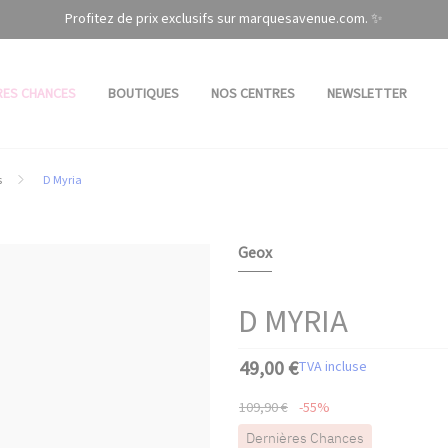
Profitez de prix exclusifs sur marquesavenue.com. ✨
RES CHANCES
BOUTIQUES
NOS CENTRES
NEWSLETTER
s
D Myria
Geox
D MYRIA
49,00 €
TVA incluse
109,90 €
-55%
Dernières Chances