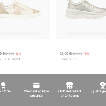
0 €
29,00 €
99,90 €
-41%
139,90 €
-79%
x
- D BLOMIEE
Geox
- D XTORS
e officiel
Paiement en ligne
Click and collect
Qualité ga
sécurisé
en 24 heures