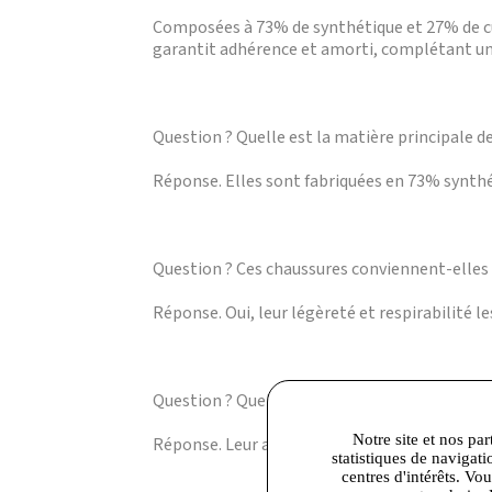
Composées à 73% de synthétique et 27% de cui
garantit adhérence et amorti, complétant un 
Question ? Quelle est la matière principale d
Réponse. Elles sont fabriquées en 73% synthé
Question ? Ces chaussures conviennent-elles 
Réponse. Oui, leur légèreté et respirabilité l
Question ? Quel style peut-on associer avec l
Notre site et nos par
Réponse. Leur allure active chic s’adapte au
statistiques de navigati
centres d'intérêts. Vo