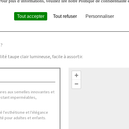
Pour plus d’informations, veuillez lire notre Politique de confidentialité 
haudes ?
Tout accepter
Tout refuser
Personnaliser
sure un confort optimal même par temps chaud.
 ?
é taupe clair lumineuse, facile à assortir.
+
−
ures aux semelles innovantes et
restant imperméables,
té l'esthétisme et l'élégance
té pour adultes et enfants.