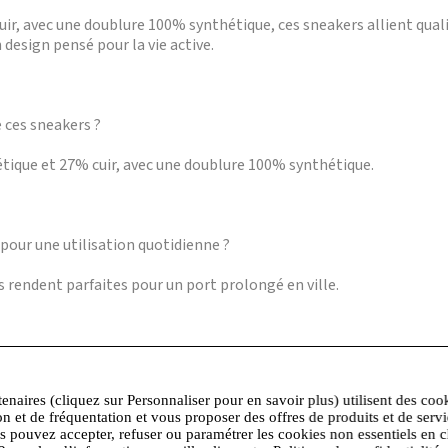
r, avec une doublure 100% synthétique, ces sneakers allient qual
design pensé pour la vie active.
e ces sneakers ?
tique et 27% cuir, avec une doublure 100% synthétique.
pour une utilisation quotidienne ?
es rendent parfaites pour un port prolongé en ville.
es D MYRIA ?
tenaires (cliquez sur Personnaliser pour en savoir plus) utilisent des coo
x looks décontractés comme aux tenues plus élégantes.
on et de fréquentation et vous proposer des offres de produits et de serv
us pouvez accepter, refuser ou paramétrer les cookies non essentiels en c