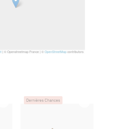
t
|
© Openstreetmap France | ©
OpenStreetMap
contributors
Dernières Chances