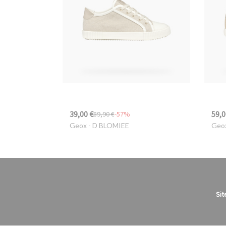
39,00 €
59,0
89,90 €
-57%
Geox
- D BLOMIEE
Geo
Sit