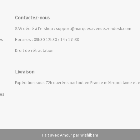
Contactez-nous
SAV dédié à l’e-shop :
support@marquesavenue.zendesk.com
es
Horaires : 09h30-12h30 / 14h-17h30
Droit de rétractation
Livraison
Expédition sous 72h ouvrées partout en France métropolitaine et e
ues
Fait avec Amour par
Wishibam