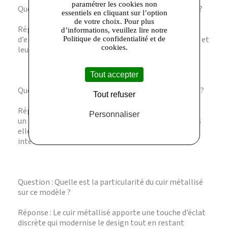
paramétrer les cookies non
Question : Comment entretenir ces sandales en cuir ?
essentiels en cliquant sur l’option
de votre choix. Pour plus
Réponse : Il est recommandé d’utiliser un produit
d’informations, veuillez lire notre
d’entretien spécifique cuir pour préserver leur aspect et
Politique de confidentialité et de
cookies.
leur souplesse.
Tout accepter
Question : Sont-elles adaptées aux longues marches ?
Tout refuser
Réponse : Leur semelle plate et leur légèreté offrent
Personnaliser
un bon confort pour les promenades modérées, mais
elles ne sont pas conçues pour des randonnées
intensives.
Question : Quelle est la particularité du cuir métallisé
sur ce modèle ?
Réponse : Le cuir métallisé apporte une touche d’éclat
discrète qui modernise le design tout en restant