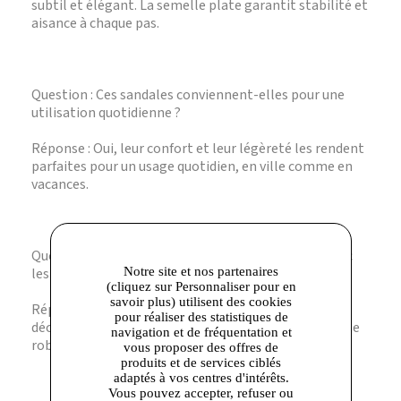
subtil et élégant. La semelle plate garantit stabilité et
aisance à chaque pas.
Question : Ces sandales conviennent-elles pour une
utilisation quotidienne ?
Réponse : Oui, leur confort et leur légèreté les rendent
parfaites pour un usage quotidien, en ville comme en
vacances.
Question : Quel type de tenue s’accorde le mieux avec
Notre site et nos partenaires
les D SOZY PLUS ?
(cliquez sur Personnaliser pour en
savoir plus) utilisent des cookies
Réponse : Elles s’adaptent parfaitement aux looks
pour réaliser des statistiques de
décontractés, que ce soit avec un jean, une jupe ou une
navigation et de fréquentation et
robe légère.
vous proposer des offres de
produits et de services ciblés
adaptés à vos centres d'intérêts.
Vous pouvez accepter, refuser ou