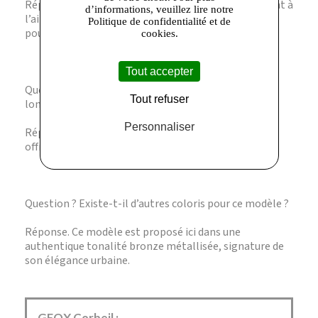
Réponse. La semelle Geox est respirante, permettant à
d’informations, veuillez lire notre
l’air de circuler et évitant l’accumulation d’humidité
Politique de confidentialité et de
pour un confort optimal.
cookies.
Tout accepter
Question ? Ces sandales sont-elles adaptées aux
Tout refuser
longues marches ?
Personnaliser
Réponse. Oui, leur semelle plate et leur cuir souple
offrent un bon maintien et un confort prolongé.
Question ? Existe-t-il d’autres coloris pour ce modèle ?
Réponse. Ce modèle est proposé ici dans une
authentique tonalité bronze métallisée, signature de
son élégance urbaine.
GEOX Corbeil :