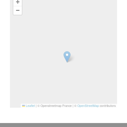
+
−
Leaflet
|
© Openstreetmap France | ©
OpenStreetMap
contributors