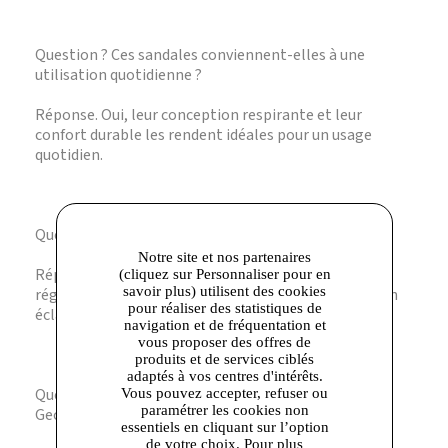
Question ? Ces sandales conviennent-elles à une
utilisation quotidienne ?
Réponse. Oui, leur conception respirante et leur
confort durable les rendent idéales pour un usage
quotidien.
Question ? Le cuir est-il facile à entretenir ?
Notre site et nos partenaires
Réponse. Le cuir véritable nécessite un entretien
(cliquez sur Personnaliser pour en
savoir plus) utilisent des cookies
régulier avec des produits adaptés pour préserver son
pour réaliser des statistiques de
éclat et sa souplesse.
navigation et de fréquentation et
vous proposer des offres de
produits et de services ciblés
adaptés à vos centres d'intérêts.
Question ? Quelle est la particularité de la semelle
Vous pouvez accepter, refuser ou
paramétrer les cookies non
Geox ?
essentiels en cliquant sur l’option
de votre choix. Pour plus