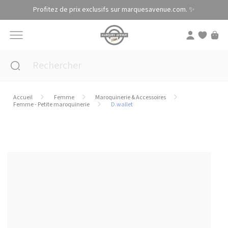
Panneau de gestion des cookies
Profitez de prix exclusifs sur marquesavenue.com. ✨
Accueil
Femme
Maroquinerie & Accessoires
Femme - Petite maroquinerie
D.wallet