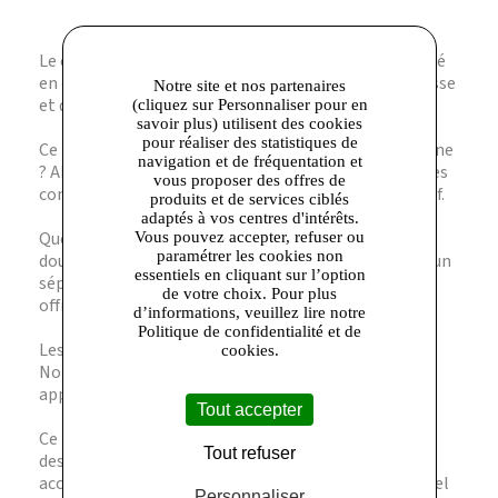
Le cuir est-il véritable ? Oui, ce portefeuille est réalisé
en cuir foulonné 100 % naturel, garantissant souplesse
Notre site et nos partenaires
et durabilité.
(cliquez sur Personnaliser pour en
savoir plus) utilisent des cookies
pour réaliser des statistiques de
Ce modèle convient-il pour une utilisation quotidienne
navigation et de fréquentation et
? Absolument, sa conception robuste et ses multiples
vous proposer des offres de
compartiments facilitent un usage quotidien intensif.
produits et de services ciblés
adaptés à vos centres d'intérêts.
Quelle est la capacité de rangement ? Il dispose de
Vous pouvez accepter, refuser ou
paramétrer les cookies non
douze fentes porte-cartes, deux poches intérieures, un
essentiels en cliquant sur l’option
séparateur pour billets et un porte-monnaie zippé,
de votre choix. Pour plus
offrant une organisation complète.
d’informations, veuillez lire notre
Politique de confidentialité et de
Les accessoires métalliques risquent-ils de ternir ?
cookies.
Non, ils bénéficient d’une finition or soigneusement
appliquée pour préserver leur éclat dans le temps.
Tout accepter
Ce portefeuille est-il adapté à un style formel ? Son
Tout refuser
design épuré et sa teinte beige clair en font un
accessoire élégant, parfait pour un look professionnel
Personnaliser