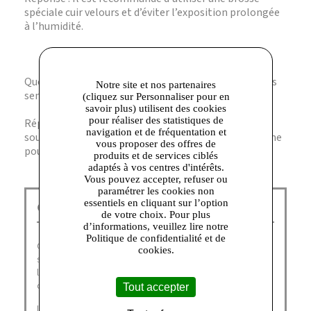
spéciale cuir velours et d’éviter l’exposition prolongée
à l’humidité.
Question : Ces sandales sont-elles adaptées aux pieds
Notre site et nos partenaires
sensibles ?
(cliquez sur Personnaliser pour en
savoir plus) utilisent des cookies
pour réaliser des statistiques de
Réponse : Oui, leur semelle amortissante et la
navigation et de fréquentation et
souplesse du cuir apportent un confort optimal même
vous proposer des offres de
pour les pieds délicats.
produits et de services ciblés
adaptés à vos centres d'intérêts.
Vous pouvez accepter, refuser ou
paramétrer les cookies non
essentiels en cliquant sur l’option
GEOX Corbeil :
de votre choix. Pour plus
d’informations, veuillez lire notre
Politique de confidentialité et de
Geox doit son succès international à ses chaussures aux
cookies.
semelles innovantes et brevetées qui laissent respirer
le pied tout en restant imperméables, garantissant un
confort de chausse optimal.
Tout accepter
La marque italienne n'en a pas pour autant occulté