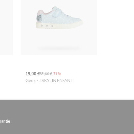
19,00 €
65,00 €
-71%
Geox
- J SKYLIN ENFANT
rantie