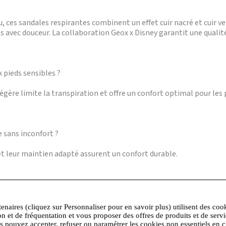
ces sandales respirantes combinent un effet cuir nacré et cuir ver
avec douceur. La collaboration Geox x Disney garantit une qualité
 pieds sensibles ?
égère limite la transpiration et offre un confort optimal pour les 
e sans inconfort ?
et leur maintien adapté assurent un confort durable.
?
tenaires (cliquez sur Personnaliser pour en savoir plus) utilisent des coo
ffon humide suffit pour préserver l’éclat du cuir verni et l’aspect 
on et de fréquentation et vous proposer des offres de produits et de serv
us pouvez accepter, refuser ou paramétrer les cookies non essentiels en c