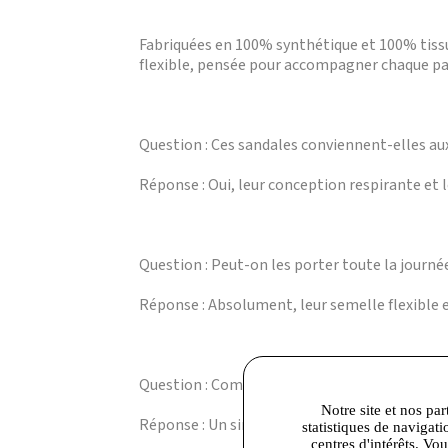
Fabriquées en 100% synthétique et 100% tissu, 
flexible, pensée pour accompagner chaque pas 
Question : Ces sandales conviennent-elles aux
Réponse : Oui, leur conception respirante et l
Question : Peut-on les porter toute la journé
Réponse : Absolument, leur semelle flexible 
Question : Comment entretenir ces sandales 
Notre site et nos par
Réponse : Un simple nettoyage à l’aide d’un chi
statistiques de navigati
centres d'intérêts. Vo