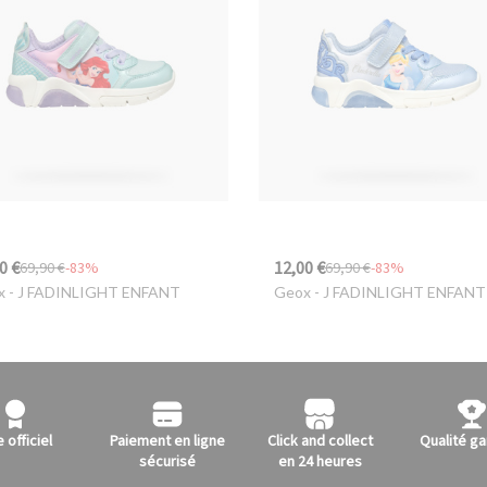
0 €
12,00 €
69,90 €
-83%
69,90 €
-83%
x
- J FADINLIGHT ENFANT
Geox
- J FADINLIGHT ENFANT
e officiel
Paiement en ligne
Click and collect
Qualité ga
sécurisé
en 24 heures