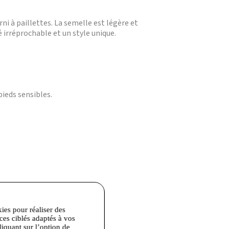
ni à paillettes. La semelle est légère et
 irréprochable et un style unique.
pieds sensibles.
kies pour réaliser des
nacré.
ices ciblés adaptés à vos
liquant sur l’option de