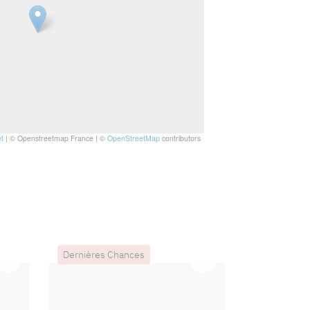
t
|
© Openstreetmap France | ©
OpenStreetMap
contributors
Dernières Chances