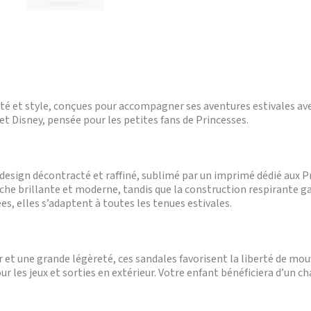
èreté et style, conçues pour accompagner ses aventures estivales av
et Disney, pensée pour les petites fans de Princesses.
r design décontracté et raffiné, sublimé par un imprimé dédié aux Pr
ouche brillante et moderne, tandis que la construction respirante g
es, elles s’adaptent à toutes les tenues estivales.
r et une grande légèreté, ces sandales favorisent la liberté de mo
ur les jeux et sorties en extérieur. Votre enfant bénéficiera d’un 