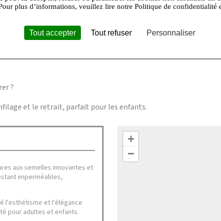
Pour plus d’informations, veuillez lire notre Politique de confidentialité 
x activités en extérieur ?
Tout accepter
Tout refuser
Personnaliser
 maintien sécurisé les rendent idéales pour les jeux en extérieur.
rer ?
nfilage et le retrait, parfait pour les enfants.
+
−
ures aux semelles innovantes et
restant imperméables,
té l'esthétisme et l'élégance
té pour adultes et enfants.