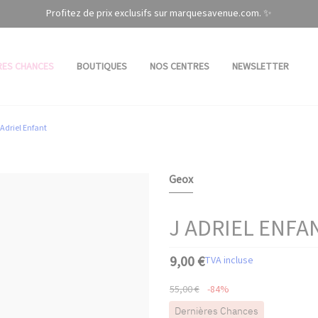
Profitez de prix exclusifs sur marquesavenue.com. ✨
RES CHANCES
BOUTIQUES
NOS CENTRES
NEWSLETTER
 Adriel Enfant
Geox
J ADRIEL ENFA
9,00 €
TVA incluse
55,00 €
-84%
Dernières Chances