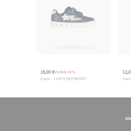
19,00 €
12,0
59,90 €
-68%
Geox
- J SKYLIN ENFANT
Geo
Sit