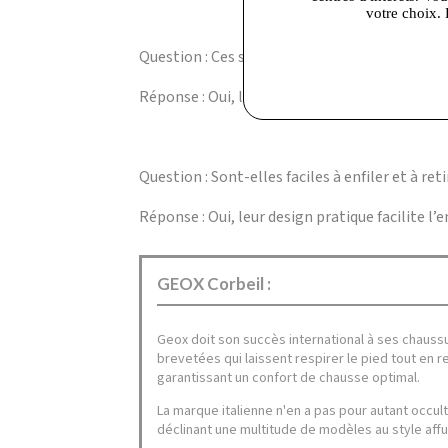
votre choix. 
Question : Ces sandales sont-elles adaptées au
Réponse : Oui, leur construction solide et leur
Question : Sont-elles faciles à enfiler et à reti
Réponse : Oui, leur design pratique facilite l’e
GEOX Corbeil :
Geox doit son succès international à ses chauss
brevetées qui laissent respirer le pied tout en 
garantissant un confort de chausse optimal.
La marque italienne n'en a pas pour autant occul
déclinant une multitude de modèles au style affu