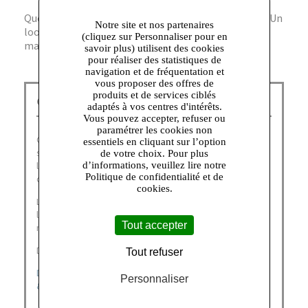
Question ? Quel style propose ce modèle ? Réponse. Un
Notre site et nos partenaires
look sportif contemporain avec un mélange de bleu
(cliquez sur Personnaliser pour en
marine et orange, adapté aux garçons actifs.
savoir plus) utilisent des cookies
pour réaliser des statistiques de
navigation et de fréquentation et
vous proposer des offres de
produits et de services ciblés
GEOX Corbeil :
adaptés à vos centres d'intérêts.
Vous pouvez accepter, refuser ou
paramétrer les cookies non
Geox doit son succès international à ses chaussures aux
essentiels en cliquant sur l’option
semelles innovantes et brevetées qui laissent respirer
de votre choix. Pour plus
le pied tout en restant imperméables, garantissant un
d’informations, veuillez lire notre
Politique de confidentialité et de
confort de chausse optimal.
cookies.
La marque italienne n'en a pas pour autant occulté
l'esthétisme et l'élégance déclinant une multitude de
Tout accepter
modèles au style affuté pour adultes et enfants.
Découvrez nos catégories :
Tout refuser
DERNIÈRES CHANCES
|
CHAUSSURES ENFANTS
|
SANDALES
Personnaliser
& MULES