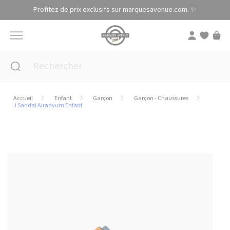
Panneau de gestion des cookies
Profitez de prix exclusifs sur marquesavenue.com. ✨
Accueil
Enfant
Garçon
Garçon - Chaussures
J Sandal Airadyum Enfant