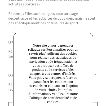
activités sportives ?
Réponse : Elles sont conçues pour un usage
décontracté et les activités du quotidien, mais ne sont
pas spécifiquement des chaussures de sport.
Question : Comment choisir la bonne taille ?
Notre site et nos partenaires
(cliquez sur Personnaliser pour en
Réponse : Il est conseillé de se référer au guide des
savoir plus) utilisent des cookies
tailles Geox pour un ajustement précis.
pour réaliser des statistiques de
navigation et de fréquentation et
vous proposer des offres de
produits et de services ciblés
adaptés à vos centres d'intérêts.
Question : Ces baskets sont-elles faciles à entretenir ?
Vous pouvez accepter, refuser ou
paramétrer les cookies non
Réponse : Oui, le tissu et le synthétique se nettoient
essentiels en cliquant sur l’option
facilement avec un chiffon humide.
de votre choix. Pour plus
d’informations, veuillez lire notre
Politique de confidentialité et de
cookies.