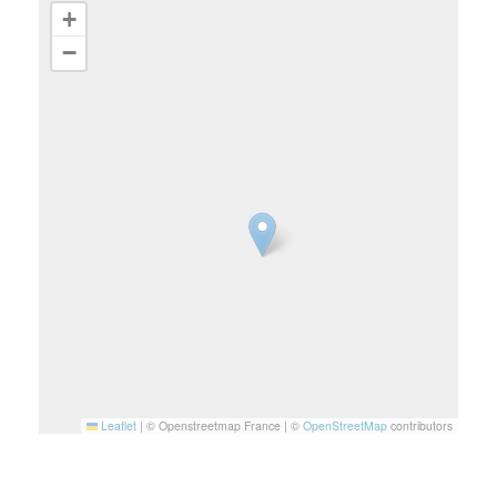
+
−
Leaflet
|
© Openstreetmap France | ©
OpenStreetMap
contributors