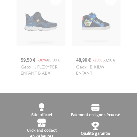
59,50 €
48,90 €
-30%
85,00 €
-30%
69,90 €
Geox
- J FLEXYPER
Geox
- B KILWI
ENFANT B ABX
ENFANT
Site officiel
Paiement en ligne sécurisé
Click and collect
Qualité garantie
en 24 heures