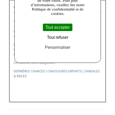
de votre choix. Pour plus
d’informations, veuillez lire notre
GEOX Corbeil :
Politique de confidentialité et de
cookies.
Geox doit son succès international à ses chaussures aux
semelles innovantes et brevetées qui laissent respirer
Tout accepter
le pied tout en restant imperméables, garantissant un
confort de chausse optimal.
Tout refuser
La marque italienne n'en a pas pour autant occulté
Personnaliser
l'esthétisme et l'élégance déclinant une multitude de
modèles au style affuté pour adultes et enfants.
Découvrez nos catégories :
DERNIÈRES CHANCES
|
CHAUSSURES ENFANTS
|
SANDALES
& MULES