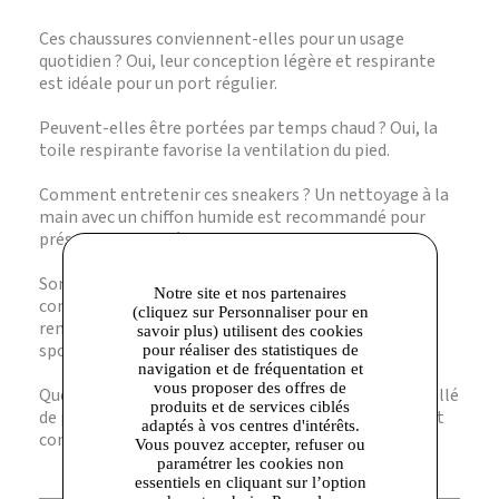
Ces chaussures conviennent-elles pour un usage
quotidien ? Oui, leur conception légère et respirante
est idéale pour un port régulier.
Peuvent-elles être portées par temps chaud ? Oui, la
toile respirante favorise la ventilation du pied.
Comment entretenir ces sneakers ? Un nettoyage à la
main avec un chiffon humide est recommandé pour
préserver les matériaux.
Sont-elles adaptées aux activités sportives ? Elles
Notre site et nos partenaires
conviennent aux activités décontractées mais ne
(cliquez sur Personnaliser pour en
remplacent pas des chaussures spécifiques pour le
savoir plus) utilisent des cookies
sport intensif.
pour réaliser des statistiques de
navigation et de fréquentation et
vous proposer des offres de
Quelle pointure choisir pour un garçon ? Il est conseillé
produits et de services ciblés
de prendre la pointure habituelle pour un ajustement
adaptés à vos centres d'intérêts.
confortable.
Vous pouvez accepter, refuser ou
paramétrer les cookies non
essentiels en cliquant sur l’option