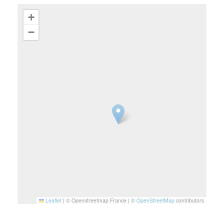
+
−
Leaflet
|
© Openstreetmap France | ©
OpenStreetMap
contributors