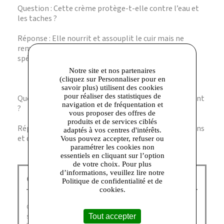
Question : Cette crème protège-t-elle contre l’eau et
les taches ?
Réponse : Elle nourrit et assouplit le cuir mais ne
remplace pas un traitement imperméabilisant
spécifique.
Notre site et nos partenaires
(cliquez sur Personnaliser pour en
savoir plus) utilisent des cookies
pour réaliser des statistiques de
Question : Est-ce un produit sûr pour un usage fréquent
navigation et de fréquentation et
?
vous proposer des offres de
produits et de services ciblés
Réponse : Oui, à condition de respecter les instructions
adaptés à vos centres d'intérêts.
et de garder le produit hors de portée des enfants.
Vous pouvez accepter, refuser ou
paramétrer les cookies non
essentiels en cliquant sur l’option
de votre choix. Pour plus
d’informations, veuillez lire notre
GEOX Corbeil :
Politique de confidentialité et de
cookies.
Geox doit son succès international à ses chaussures aux
semelles innovantes et brevetées qui laissent respirer
Tout accepter