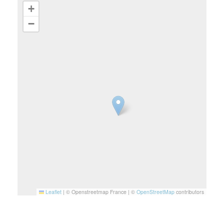
+
−
Leaflet
|
© Openstreetmap France | ©
OpenStreetMap
contributors