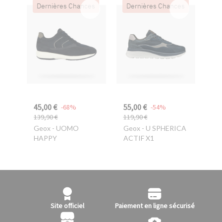
Dernières Chances
Dernières Chances
45,00 €
55,00 €
-68%
-54%
139,90 €
119,90 €
Geox
- UOMO
Geox
- U SPHERICA
HAPPY
ACTIF X1
Site officiel
Paiement en ligne sécurisé