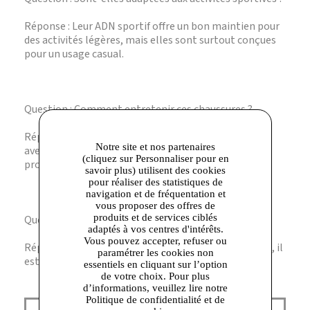
Réponse : Leur ADN sportif offre un bon maintien pour
des activités légères, mais elles sont surtout conçues
pour un usage casual.
Question : Comment entretenir ces chaussures ?
Réponse : Il est recommandé de nettoyer la surface
Notre site et nos partenaires
avec un chiffon humide et d’éviter l’exposition
(cliquez sur Personnaliser pour en
prolongée à l’eau.
savoir plus) utilisent des cookies
pour réaliser des statistiques de
navigation et de fréquentation et
vous proposer des offres de
produits et de services ciblés
Question : Quelle taille choisir ?
adaptés à vos centres d'intérêts.
Vous pouvez accepter, refuser ou
Réponse : La coupe est conforme aux standards Geox, il
paramétrer les cookies non
est conseillé de prendre votre taille habituelle.
essentiels en cliquant sur l’option
de votre choix. Pour plus
d’informations, veuillez lire notre
Politique de confidentialité et de