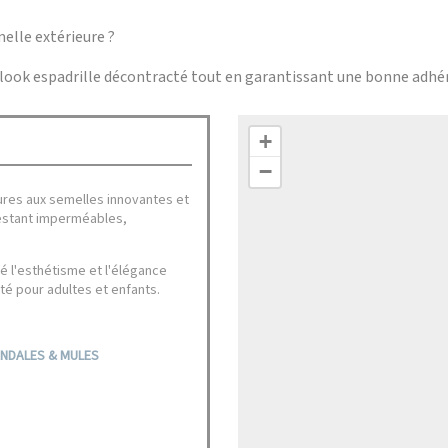
melle extérieure ?
n look espadrille décontracté tout en garantissant une bonne adhé
+
−
ures aux semelles innovantes et
restant imperméables,
té l'esthétisme et l'élégance
té pour adultes et enfants.
NDALES & MULES