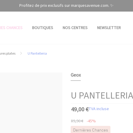
Profitez de prix exclusifs sur marquesavenue.com. ✨
RES CHANCES
BOUTIQUES
NOS CENTRES
NEWSLETTER
res plates
U Pantelleria
Geox
U PANTELLERI
49,00 €
TVA incluse
89,90 €
-45%
Dernières Chances