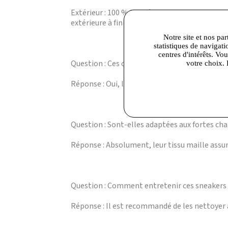
Extérieur : 100 % tissu à effet maille pour un
extérieure à finition corde pour un style esp
Notre site et nos par
statistiques de navigati
centres d'intérêts. Vo
Question : Ces chaussures conviennent-elles p
votre choix. 
Réponse : Oui, leur confort et leur design déc
Question : Sont-elles adaptées aux fortes cha
Réponse : Absolument, leur tissu maille assure
Question : Comment entretenir ces sneakers
Réponse : Il est recommandé de les nettoyer à