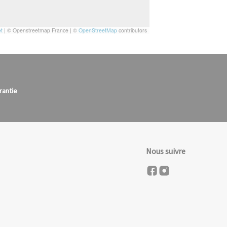
t
|
© Openstreetmap France | ©
OpenStreetMap
contributors
rantie
Nous suivre