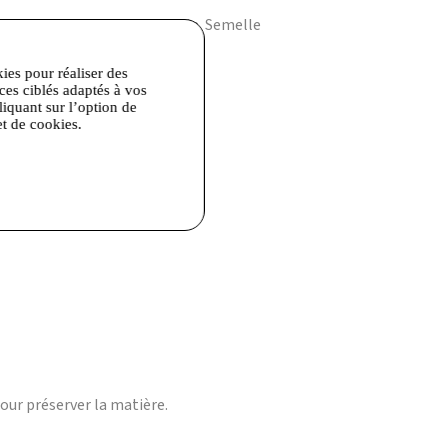
hétique pour un confort durable. Semelle
kies pour réaliser des
ices ciblés adaptés à vos
liquant sur l’option de
et de cookies.
en vacances.
our préserver la matière.