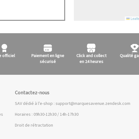
Leafle
e officiel
Paiement en ligne
Click and collect
Qualité ga
sécurisé
en 24 heures
Contactez-nous
SAV dédié à l’e-shop :
support@marquesavenue.zendesk.com
es
Horaires : 09h30-12h30 / 14h-17h30
Droit de rétractation