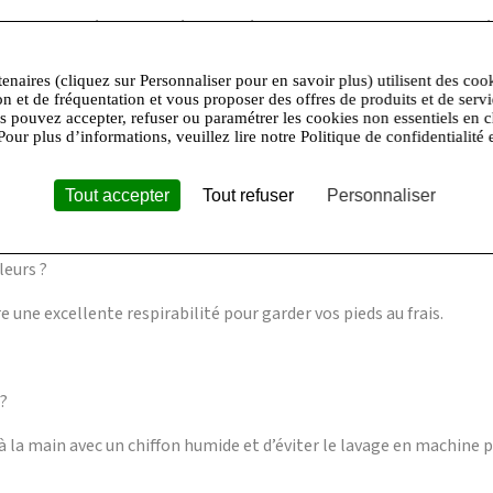
e excellente aération. Intérieur : mélange 60 % tissu et 40 % synt
adrille authentique et une bonne adhérence.
tenaires (cliquez sur Personnaliser pour en savoir plus) utilisent des coo
on et de fréquentation et vous proposer des offres de produits et de serv
us pouvez accepter, refuser ou paramétrer les cookies non essentiels en c
our une utilisation quotidienne ?
Pour plus d’informations, veuillez lire notre Politique de confidentialité 
ontracté les rendent parfaites pour un usage quotidien en ville ou 
Tout accepter
Tout refuser
Personnaliser
leurs ?
 une excellente respirabilité pour garder vos pieds au frais.
 ?
 la main avec un chiffon humide et d’éviter le lavage en machine p