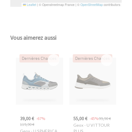
Leaflet
|
© Openstreetmap France | ©
OpenStreetMap
contributors
Vous aimerez aussi
Dernières Chances
Dernières Chances
39,00 €
55,00 €
-67%
-45%
99,90 €
119,90 €
Geox
- U VITTOUR
Geox
- U SPHERICA
PLUS