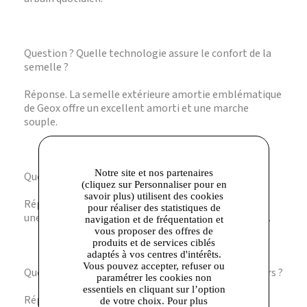
Question ? Quelle technologie assure le confort de la
semelle ?
Réponse. La semelle extérieure amortie emblématique
de Geox offre un excellent amorti et une marche
souple.
Notre site et nos partenaires
Question ? Ces chaussures sont-elles respirantes ?
(cliquez sur Personnaliser pour en
savoir plus) utilisent des cookies
Réponse. Oui, la tige en tissu maille recyclé garantit
pour réaliser des statistiques de
une bonne respirabilité pour garder les pieds au frais.
navigation et de fréquentation et
vous proposer des offres de
produits et de services ciblés
adaptés à vos centres d'intérêts.
Vous pouvez accepter, refuser ou
Question ? Quel style convient le mieux à ces sneakers ?
paramétrer les cookies non
essentiels en cliquant sur l’option
Réponse. Leur design dynamique et coloré s’adapte
de votre choix. Pour plus