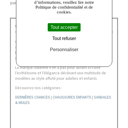
parfaitement aux looks décontractés et urbains.
d’informations, veuillez lire notre
Politique de confidentialité et de
cookies.
GEOX Corbeil :
Tout accepter
Tout refuser
Geox doit son succès international à ses chaussures aux
semelles innovantes et brevetées qui laissent respirer
Personnaliser
le pied tout en restant imperméables, garantissant un
confort de chausse optimal.
La marque italienne n'en a pas pour autant occulté
l'esthétisme et l'élégance déclinant une multitude de
modèles au style affuté pour adultes et enfants.
Découvrez nos catégories :
DERNIÈRES CHANCES
|
CHAUSSURES ENFANTS
|
SANDALES
& MULES