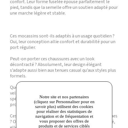
confort. Leur forme fuselée épouse parfaitement le
pied, tandis que la semelle offre un soutien adapté pour
une marche légère et stable.
Ces mocassins sont-ils adaptés à un usage quotidien ?
Oui, leur conception allie confort et durabilité pour un
port régulier.
Peut-on porter ces chaussures avec un look
décontracté ? Absolument, leur design élégant
s’adapte aussi bien aux tenues casual qu’aux styles plus
formels.
Quelle est la meilleure façon d’entretenir le cuir
velours ? Il est recommandé d’utiliser une brosse
Notre site et nos partenaires
spécifique pour cuir velours et d’éviter l’exposition
(cliquez sur Personnaliser pour en
prolongée à l’humidité.
savoir plus) utilisent des cookies
pour réaliser des statistiques de
Ces chaussures conviennent-elles aux longues marches
navigation et de fréquentation et
? Oui, grâce à leur amorti performant et leur légèreté,
vous proposer des offres de
produits et de services ciblés
elles garantissent un confort durable.