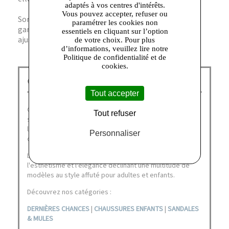
adaptés à vos centres d'intérêts.
Vous pouvez accepter, refuser ou
Sont-elles disponibles en plusieurs tailles ? Oui, la
paramétrer les cookies non
gamme propose un large choix de tailles pour un
essentiels en cliquant sur l’option
ajustement parfait.
de votre choix. Pour plus
d’informations, veuillez lire notre
Politique de confidentialité et de
cookies.
GEOX Corbeil :
Tout accepter
Geox doit son succès international à ses chaussures aux
Tout refuser
semelles innovantes et brevetées qui laissent respirer
le pied tout en restant imperméables, garantissant un
Personnaliser
confort de chausse optimal.
La marque italienne n'en a pas pour autant occulté
l'esthétisme et l'élégance déclinant une multitude de
modèles au style affuté pour adultes et enfants.
Découvrez nos catégories :
DERNIÈRES CHANCES
|
CHAUSSURES ENFANTS
|
SANDALES
& MULES