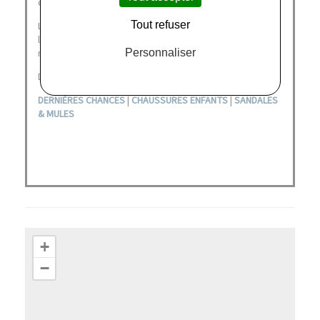
confort de chausse optimal.
Tout refuser
La marque italienne n'en a pas pour autant occulté
l'esthétisme et l'élégance déclinant une multitude de
Personnaliser
modèles au style affuté pour adultes et enfants.
Découvrez nos catégories :
DERNIÈRES CHANCES
|
CHAUSSURES ENFANTS
|
SANDALES
& MULES
+
−