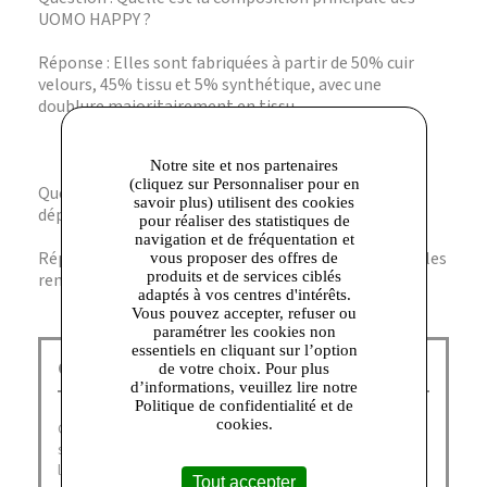
UOMO HAPPY ?
Réponse : Elles sont fabriquées à partir de 50% cuir
velours, 45% tissu et 5% synthétique, avec une
doublure majoritairement en tissu.
Notre site et nos partenaires
(cliquez sur Personnaliser pour en
Question : Ces sneakers sont-elles adaptées aux
savoir plus) utilisent des cookies
déplacements urbains ?
pour réaliser des statistiques de
navigation et de fréquentation et
Réponse : Absolument, leur légèreté et leur confort les
vous proposer des offres de
produits et de services ciblés
rendent idéales pour la vie citadine.
adaptés à vos centres d'intérêts.
Vous pouvez accepter, refuser ou
paramétrer les cookies non
essentiels en cliquant sur l’option
GEOX Corbeil :
de votre choix. Pour plus
d’informations, veuillez lire notre
Politique de confidentialité et de
cookies.
Geox doit son succès international à ses chaussures aux
semelles innovantes et brevetées qui laissent respirer
le pied tout en restant imperméables, garantissant un
Tout accepter