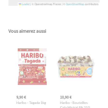
Leaflet
|
© Openstreetmap France | ©
OpenStreetMap
contributors
Vous aimerez aussi
9,90 €
10,90 €
Haribo
- Tagada 1kg
Haribo
- Bouteilles
Cola Mistral Pik 210