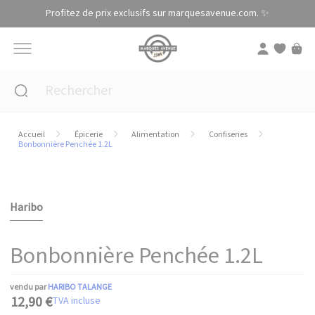
Panneau de gestion des cookies
Profitez de prix exclusifs sur marquesavenue.com. ✨
Accueil
Épicerie
Alimentation
Confiseries
Bonbonnière Penchée 1.2L
Haribo
Bonbonnière Penchée 1.2L
vendu par
HARIBO TALANGE
12,90 €
TVA incluse