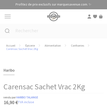
Panneau de gestion des cookies
Profitez de prix exclusifs sur marquesavenue.com. ✨
Accueil
Épicerie
Alimentation
Confiseries
Carensac Sachet Vrac 2Kg
Haribo
Carensac Sachet Vrac 2Kg
vendu par
HARIBO TALANGE
16,90 €
TVA incluse