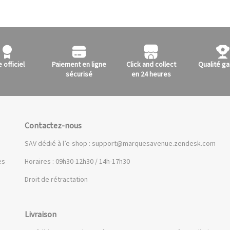
e officiel
Paiement en ligne
Click and collect
Qualité ga
sécurisé
en 24 heures
Contactez-nous
SAV dédié à l’e-shop :
support@marquesavenue.zendesk.com
es
Horaires : 09h30-12h30 / 14h-17h30
Droit de rétractation
Livraison