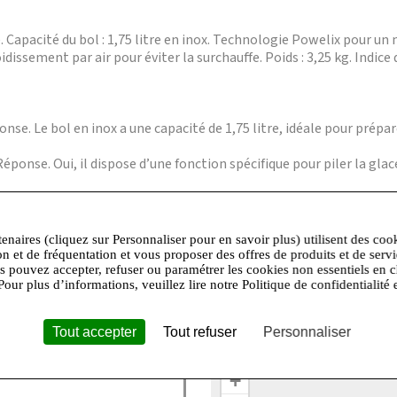
se. Capacité du bol : 1,75 litre en inox. Technologie Powelix pour 
issement par air pour éviter la surchauffe. Poids : 3,25 kg. Indice d
onse. Le bol en inox a une capacité de 1,75 litre, idéale pour prépa
 Réponse. Oui, il dispose d’une fonction spécifique pour piler la g
 blender ? Réponse. Le système de verrouillage intelligent empêc
on sûre.
tenaires (cliquez sur Personnaliser pour en savoir plus) utilisent des coo
les ? Réponse. Le blender propose 5 vitesses réglables plus une fo
on et de fréquentation et vous proposer des offres de produits et de serv
us pouvez accepter, refuser ou paramétrer les cookies non essentiels en c
Pour plus d’informations, veuillez lire notre Politique de confidentialité 
er ? Réponse. Non, le système de refroidissement par air optimise 
Tout accepter
Tout refuser
Personnaliser
+