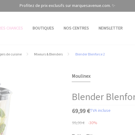
Profitez de prix exclusifs sur marquesavenue.com. ✨
RES CHANCES
BOUTIQUES
NOS CENTRES
NEWSLETTER
ers de cuisine
Mixeurs & Blenders
Blender Blenforce 2
Moulinex
Blender Blenfor
69,99 €
TVA incluse
99,99 €
-30%