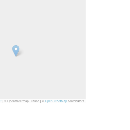
t
|
© Openstreetmap France | ©
OpenStreetMap
contributors