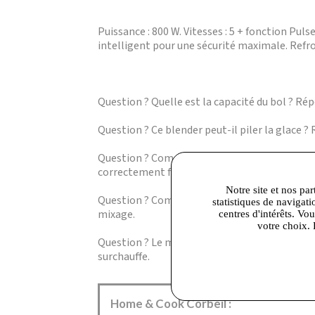
Puissance : 800 W. Vitesses : 5 + fonction Pul
intelligent pour une sécurité maximale. Refroid
Question ? Quelle est la capacité du bol ? Rép
Question ? Ce blender peut-il piler la glace ?
Question ? Comment fonctionne la sécurité du
correctement fixé, garantissant une utilisati
Notre site et nos par
Question ? Combien de vitesses sont disponib
statistiques de navigati
mixage.
centres d'intérêts. Vo
votre choix. 
Question ? Le moteur risque-t-il de surchauff
surchauffe.
Home & Cook Corbeil :