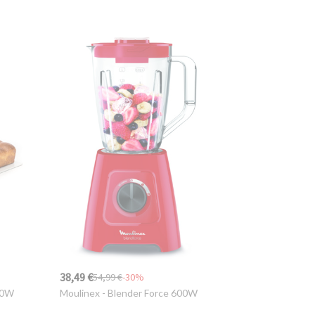
38,49 €
54,99 €
-30%
50W
Moulinex
- Blender Force 600W