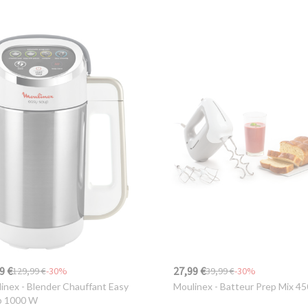
9 €
27,99 €
129,99 €
-30%
39,99 €
-30%
inex
- Blender Chauffant Easy
Moulinex
- Batteur Prep Mix 4
p 1000 W