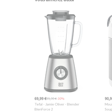
69,99 €
90,9
99,99 €
-30%
Tefal - Jamie Oliver
- Blender
Moul
BlenForce 2
Sou