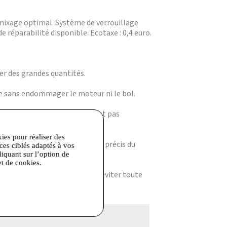
un mixage optimal. Système de verrouillage
e réparabilité disponible. Ecotaxe : 0,4 euro.
rer des grandes quantités.
lace sans endommager le moteur ni le bol.
he le démarrage si le bol n’est pas
kies pour réaliser des
nction Pulse pour un contrôle précis du
ices ciblés adaptés à vos
liquant sur l’option de
et de cookies.
le flux autour du moteur pour éviter toute