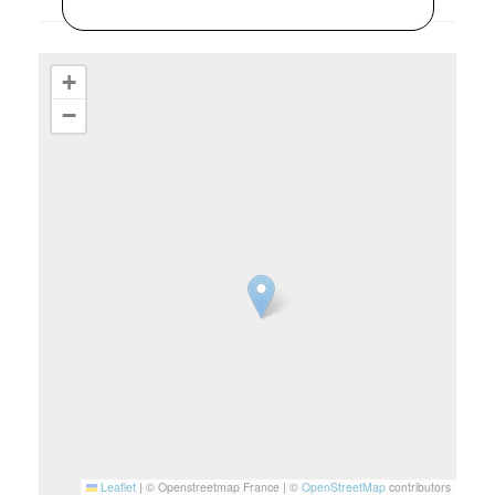
+
−
Leaflet
|
© Openstreetmap France | ©
OpenStreetMap
contributors