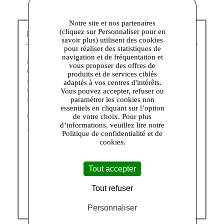
Notre site et nos partenaires
(cliquez sur Personnaliser pour en
Home & Cook Talange :
savoir plus) utilisent des cookies
pour réaliser des statistiques de
navigation et de fréquentation et
Leader mondial du Petit Equipement Domestique, le
vous proposer des offres de
Groupe SEB
a pour vocation de faciliter et d’embellir la
produits et de services ciblés
vie quotidienne des consommateurs partout dans le
adaptés à vos centres d'intérêts.
monde, en créant des produits et des services
Vous pouvez accepter, refuser ou
innovants pour contribuer à leur « bien-vivre ».
paramétrer les cookies non
essentiels en cliquant sur l’option
Découvrez nos marques :
de votre choix. Pour plus
d’informations, veuillez lire notre
TEFAL
|
ROWENTA
|
MOULINEX
Politique de confidentialité et de
cookies.
Tout accepter
Tout refuser
Personnaliser