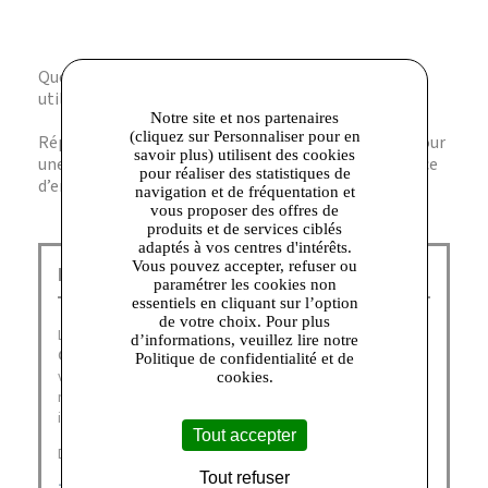
Question : Le gaufrier est-il sécurisé pour une
utilisation par des enfants ?
Notre site et nos partenaires
(cliquez sur Personnaliser pour en
Réponse : Oui, il intègre des dispositifs de sécurité pour
savoir plus) utilisent des cookies
une utilisation en toute confiance, même en présence
pour réaliser des statistiques de
d’enfants.
navigation et de fréquentation et
vous proposer des offres de
produits et de services ciblés
adaptés à vos centres d'intérêts.
Vous pouvez accepter, refuser ou
Home & Cook Talange :
paramétrer les cookies non
essentiels en cliquant sur l’option
de votre choix. Pour plus
Leader mondial du Petit Equipement Domestique, le
d’informations, veuillez lire notre
Groupe SEB
a pour vocation de faciliter et d’embellir la
Politique de confidentialité et de
vie quotidienne des consommateurs partout dans le
cookies.
monde, en créant des produits et des services
innovants pour contribuer à leur « bien-vivre ».
Tout accepter
Découvrez nos marques :
Tout refuser