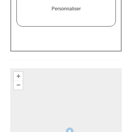
TEFAL
|
ROWENTA
|
MOULINEX
Personnaliser
+
−