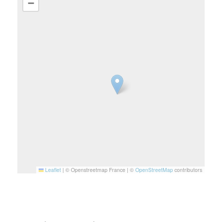
−
Leaflet
|
© Openstreetmap France | ©
OpenStreetMap
contributors