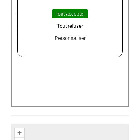
Leader mondial du Petit Equipement Domestique, le
Groupe SEB a pour vocation de faciliter et d’embellir la
Tout accepter
vie quotidienne des consommateurs partout dans le
monde, en créant des produits et des services
Tout refuser
innovants pour contribuer à leur « bien-vivre ».
Personnaliser
Découvrez nos marques :
TEFAL
|
WMF
|
MOULINEX
+