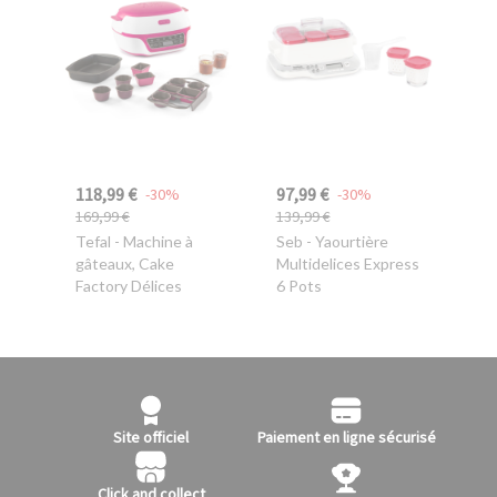
118,99 €
97,99 €
-30%
-30%
169,99 €
139,99 €
Tefal
- Machine à
Seb
- Yaourtière
gâteaux, Cake
Multidelices Express
Factory Délices
6 Pots
Site officiel
Paiement en ligne sécurisé
Click and collect