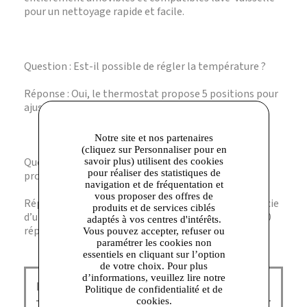
pour un nettoyage rapide et facile.
Question : Est-il possible de régler la température ?
Réponse : Oui, le thermostat propose 5 positions pour
ajuster la cuisson selon vos besoins.
Notre site et nos partenaires
(cliquez sur Personnaliser pour en
Question : Quelle est la garantie de durabilité du
savoir plus) utilisent des cookies
pour réaliser des statistiques de
produit ?
navigation et de fréquentation et
vous proposer des offres de
Réponse : Fabriqué en France, le EasyGrill XXL bénéficie
produits et de services ciblés
d’une réparabilité de 15 ans grâce à un réseau de 6200
adaptés à vos centres d'intérêts.
réparateurs dans le monde.
Vous pouvez accepter, refuser ou
paramétrer les cookies non
essentiels en cliquant sur l’option
de votre choix. Pour plus
d’informations, veuillez lire notre
Home & Cook Corbeil :
Politique de confidentialité et de
cookies.