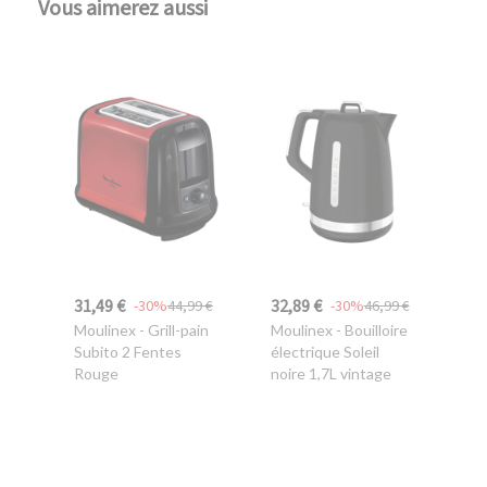
Vous aimerez aussi
31,49 €
32,89 €
-30%
44,99 €
-30%
46,99 €
Moulinex
- Grill-pain
Moulinex
- Bouilloire
Subito 2 Fentes
électrique Soleil
Rouge
noire 1,7L vintage