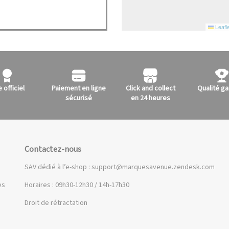
Leafle
e officiel
Paiement en ligne
Click and collect
Qualité ga
sécurisé
en 24 heures
Contactez-nous
SAV dédié à l’e-shop :
support@marquesavenue.zendesk.com
es
Horaires : 09h30-12h30 / 14h-17h30
Droit de rétractation