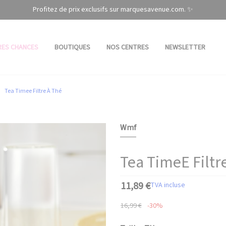
Profitez de prix exclusifs sur marquesavenue.com. ✨
RES CHANCES
BOUTIQUES
NOS CENTRES
NEWSLETTER
Tea Timee Filtre À Thé
Wmf
Tea TimeE Filtr
11,89 €
TVA incluse
16,99 €
-30%