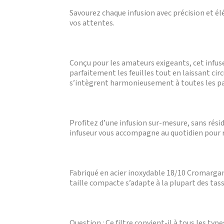
Savourez chaque infusion avec précision et él
vos attentes.
Conçu pour les amateurs exigeants, cet infus
parfaitement les feuilles tout en laissant cir
s’intègrent harmonieusement à toutes les pa
Profitez d’une infusion sur-mesure, sans rési
infuseur vous accompagne au quotidien pour ré
Fabriqué en acier inoxydable 18/10 Cromargan®, 
taille compacte s’adapte à la plupart des tass
Question : Ce filtre convient-il à tous les type