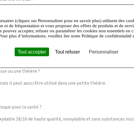
les thés en vrac ainsi que les herbes aromatiques.
tenaires (cliquez sur Personnaliser pour en savoir plus) utilisent des coo
on et de fréquentation et vous proposer des offres de produits et de serv
us pouvez accepter, refuser ou paramétrer les cookies non essentiels en c
Pour plus d’informations, veuillez lire notre Politique de confidentialité 
à l’eau claire et peut être nettoyé en profondeur sans effort.
Tout accepter
Tout refuser
Personnaliser
asse ou une théière ?
mais il peut aussi être utilisé dans une petite théière.
risque pour la santé ?
xydable 18/10 de haute qualité, inoxydable et sans substances noci