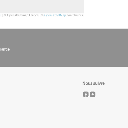
t
|
© Openstreetmap France | ©
OpenStreetMap
contributors
rantie
Nous suivre