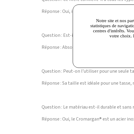
Réponse : Oui, il est conçu pour infuser tous 
Notre site et nos par
statistiques de navigati
centres d'intérêts. Vo
Question : Est-il facile à nettoyer ?
votre choix. 
Réponse : Absolument, il se rince rapidement 
Question : Peut-on l’utiliser pour une seule t
Réponse : Sa taille est idéale pour une tasse, 
Question : Le matériau est-il durable et sans 
Réponse : Oui, le Cromargan® est un acier ino