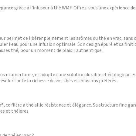
égance grâce à l’infuseur à thé WMF. Offrez-vous une expérience de 
eur permet de libérer pleinement les arômes du thé en vrac, sans 
culer l’eau pour une infusion optimale. Son design épuré et sa fin
uses thé, pour un moment de plaisir authentique.
dus ni amertume, et adoptez une solution durable et écologique. Fac
véler toute la richesse de vos thés et infusions préférés.
ce filtre à thé allie résistance et élégance. Sa structure fine gara
es et théières.
s de thé en vrac ?