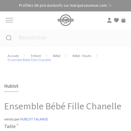
Panneau de gestion des cookies
Profitez de prix exclusifs sur marquesavenue.com. ✨
Accueil
Enfant
Bébé
Bébé - Hauts
Ensemble Bébé Fille Chanelle
Hublot
Ensemble Bébé Fille Chanelle
vendu par
HUBLOT TALANGE
Taille