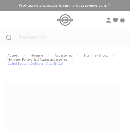
Panneau de gestion des cookies
Profitez de prix exclusifs sur marquesavenue.com. ✨
Accueil
Homme
Accessoires
Homme - Bijoux
Homme - Porte-clés & Autres accessoires
Coffret Boutons De Manchettes En Cuir