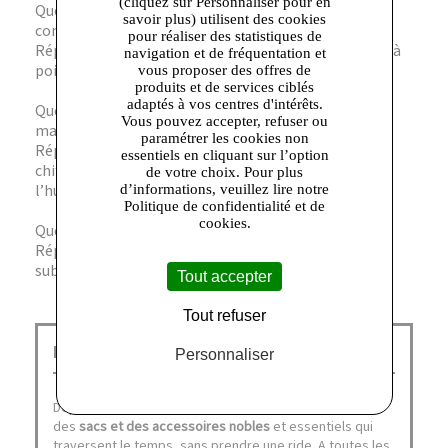
(cliquez sur Personnaliser pour en
Question ? Ces boutons de manchettes sont-ils
savoir plus) utilisent des cookies
compatibles avec toutes les chemises ?
pour réaliser des statistiques de
Réponse. Ils conviennent à la majorité des chemises à
navigation et de fréquentation et
poignets mousquetaires ou simples.
vous proposer des offres de
produits et de services ciblés
adaptés à vos centres d'intérêts.
Question ? Comment entretenir ces boutons de
Vous pouvez accepter, refuser ou
manchettes en cuir ?
paramétrer les cookies non
Réponse. Il est recommandé de les nettoyer avec un
essentiels en cliquant sur l’option
chiffon doux et d’éviter l’exposition prolongée à
de votre choix. Pour plus
l’humidité.
d’informations, veuillez lire notre
Politique de confidentialité et de
cookies.
Question ? Le design est-il discret ou plus affirmé ?
Réponse. Le design est épuré et élégant, pensé pour
sublimer sans jamais surcharger.
Tout accepter
Tout refuser
Le Tanneur Corbeil :
Personnaliser
Depuis 1898,
Le Tanneur
imagine, dessine et fabrique
des
sacs et des accessoires nobles
et essentiels qui
traversent le temps, sans prendre une ride. A toutes les