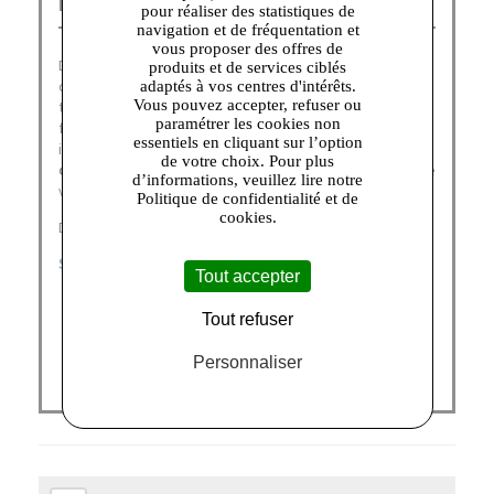
Le Tanneur Corbeil :
pour réaliser des statistiques de
navigation et de fréquentation et
vous proposer des offres de
Depuis 1898,
Le Tanneur
imagine, dessine et fabrique
produits et de services ciblés
des
sacs et des accessoires nobles
et essentiels qui
adaptés à vos centres d'intérêts.
Vous pouvez accepter, refuser ou
traversent le temps, sans prendre une ride. A toutes les
paramétrer les cookies non
femmes et les hommes revendiquant une allure
essentiels en cliquant sur l’option
intemporelle, Le Tanneur propose une
large collection
de votre choix. Pour plus
de maroquinerie
à porter au quotidien et aimer toute une
d’informations, veuillez lire notre
vie.
Politique de confidentialité et de
cookies.
Découvrez nos catégories :
SACS FEMME
|
PETITE MAROQUINERIE
Tout accepter
Tout refuser
Personnaliser