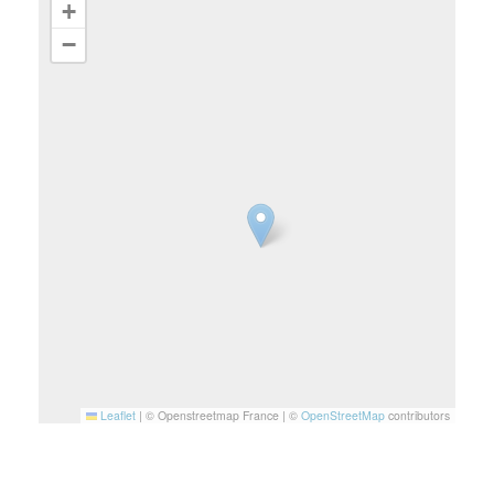
+
−
Leaflet
|
© Openstreetmap France | ©
OpenStreetMap
contributors