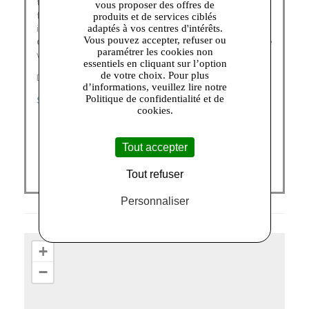
traversent le temps, sans prendre une ride. A toutes les
vous proposer des offres de
femmes et les hommes revendiquant une allure
produits et de services ciblés
intemporelle, Le Tanneur propose une
large collection
adaptés à vos centres d'intérêts.
Vous pouvez accepter, refuser ou
de maroquinerie
à porter au quotidien et aimer toute une
paramétrer les cookies non
vie.
essentiels en cliquant sur l’option
de votre choix. Pour plus
Découvrez nos catégories :
d’informations, veuillez lire notre
Politique de confidentialité et de
SACS FEMME
|
PETITE MAROQUINERIE
cookies.
Tout accepter
Tout refuser
Personnaliser
+
−