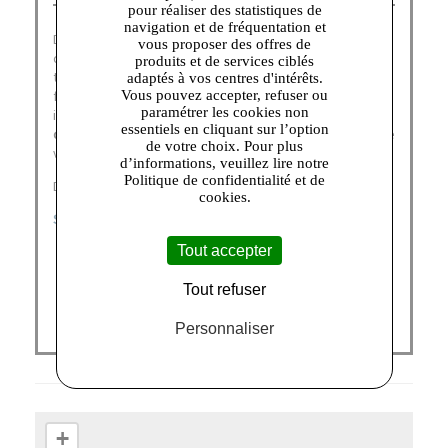
pour réaliser des statistiques de
navigation et de fréquentation et
Depuis 1898,
Le Tanneur
imagine, dessine et fabrique
vous proposer des offres de
des
sacs et des accessoires nobles
et essentiels qui
produits et de services ciblés
traversent le temps, sans prendre une ride. A toutes les
adaptés à vos centres d'intérêts.
femmes et les hommes revendiquant une allure
Vous pouvez accepter, refuser ou
paramétrer les cookies non
intemporelle, Le Tanneur propose une
large collection
essentiels en cliquant sur l’option
de maroquinerie
à porter au quotidien et aimer toute une
de votre choix. Pour plus
vie.
d’informations, veuillez lire notre
Politique de confidentialité et de
Découvrez nos catégories :
cookies.
SACS FEMME
|
PETITE MAROQUINERIE
Tout accepter
Tout refuser
Personnaliser
+