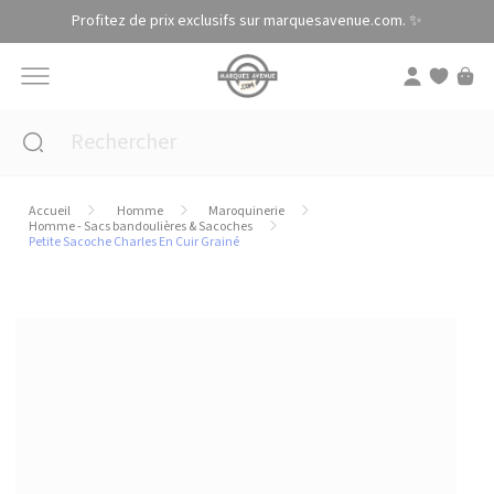
Panneau de gestion des cookies
Profitez de prix exclusifs sur marquesavenue.com. ✨
Accueil
Homme
Maroquinerie
Homme - Sacs bandoulières & Sacoches
Petite Sacoche Charles En Cuir Grainé