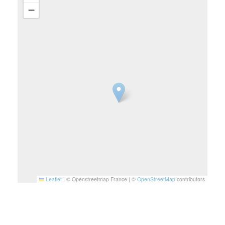
−
Leaflet
|
© Openstreetmap France | ©
OpenStreetMap
contributors