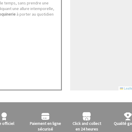
 le temps, sans prendre une
quant une allure intemporelle,
oquinerie
à porter au quotidien
Leafle
e officiel
Paiement en ligne
Click and collect
Qualité ga
sécurisé
en 24 heures