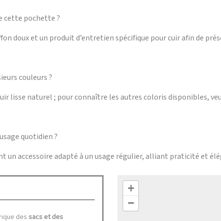
e cette pochette ?
fon doux et un produit d’entretien spécifique pour cuir afin de prés
ieurs couleurs ?
uir lisse naturel ; pour connaître les autres coloris disponibles, ve
 usage quotidien ?
nt un accessoire adapté à un usage régulier, alliant praticité et él
+
−
brique des
sacs et des