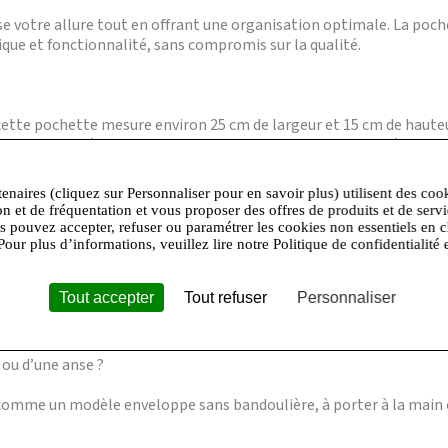
ise votre allure tout en offrant une organisation optimale. La poc
ique et fonctionnalité, sans compromis sur la qualité.
 cette pochette mesure environ 25 cm de largeur et 15 cm de haute
al unique, idéal pour vos indispensables. Sa finition soignée gara
tenaires (cliquez sur Personnaliser pour en savoir plus) utilisent des coo
on et de fréquentation et vous proposer des offres de produits et de serv
us pouvez accepter, refuser ou paramétrer les cookies non essentiels en c
 un smartphone de grande taille ?
Pour plus d’informations, veuillez lire notre Politique de confidentialité 
ueillir la plupart des smartphones actuels ainsi que quelques pet
Tout accepter
Tout refuser
Personnaliser
 ou d’une anse ?
comme un modèle enveloppe sans bandoulière, à porter à la main o