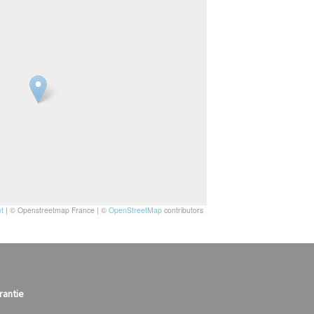
t
|
© Openstreetmap France | ©
OpenStreetMap
contributors
rantie