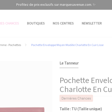
Profitez de prix exclusifs sur marquesavenue.com. ✨
RES CHANCES
BOUTIQUES
NOS CENTRES
NEWSLETTER
mme - Pochettes
Pochette Enveloppe Moyen Modèle Charlotte En Cuir Lisse
Le Tanneur
Pochette Enve
Charlotte En Cu
Dernières Chances
Taille : TU (Taille unique)