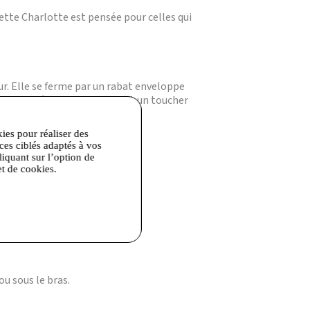
hette Charlotte est pensée pour celles qui
ur. Elle se ferme par un rabat enveloppe
ntit une résistance durable et un toucher
kies pour réaliser des
ices ciblés adaptés à vos
liquant sur l’option de
et de cookies.
its objets personnels.
u sous le bras.