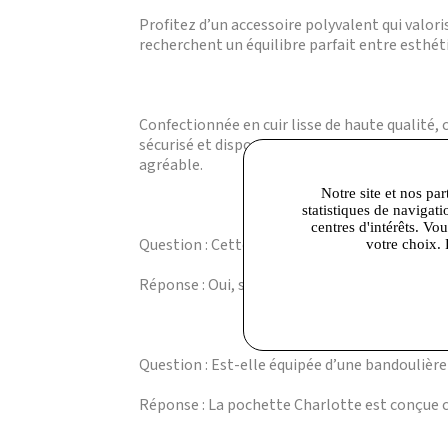
Profitez d’un accessoire polyvalent qui valor
recherchent un équilibre parfait entre esthét
Confectionnée en cuir lisse de haute qualité,
sécurisé et dispose d’un compartiment princip
agréable.
Notre site et nos par
statistiques de navigati
centres d'intérêts. Vo
Question : Cette pochette peut-elle contenir
votre choix. 
Réponse : Oui, son format moyen permet d’acc
Question : Est-elle équipée d’une bandoulière
Réponse : La pochette Charlotte est conçue 