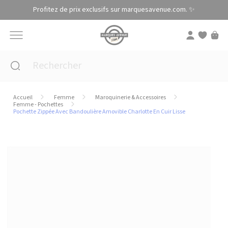
Panneau de gestion des cookies
Profitez de prix exclusifs sur marquesavenue.com. ✨
Accueil
Femme
Maroquinerie & Accessoires
Femme - Pochettes
Pochette Zippée Avec Bandoulière Amovible Charlotte En Cuir Lisse