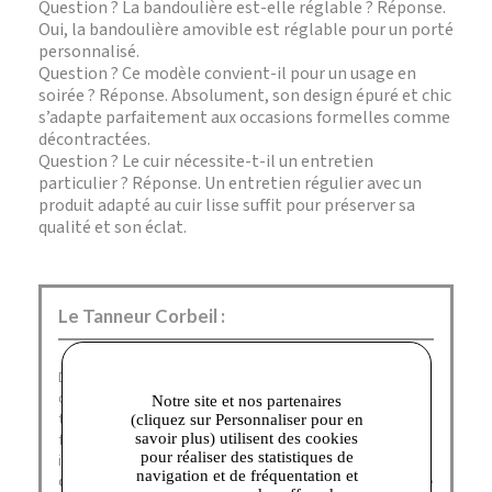
Question ? La bandoulière est-elle réglable ? Réponse.
Oui, la bandoulière amovible est réglable pour un porté
personnalisé.
Question ? Ce modèle convient-il pour un usage en
soirée ? Réponse. Absolument, son design épuré et chic
s’adapte parfaitement aux occasions formelles comme
décontractées.
Question ? Le cuir nécessite-t-il un entretien
particulier ? Réponse. Un entretien régulier avec un
produit adapté au cuir lisse suffit pour préserver sa
qualité et son éclat.
Le Tanneur Corbeil :
Depuis 1898,
Le Tanneur
imagine, dessine et fabrique
des
sacs et des accessoires nobles
et essentiels qui
Notre site et nos partenaires
traversent le temps, sans prendre une ride. A toutes les
(cliquez sur Personnaliser pour en
femmes et les hommes revendiquant une allure
savoir plus) utilisent des cookies
pour réaliser des statistiques de
intemporelle, Le Tanneur propose une
large collection
navigation et de fréquentation et
de maroquinerie
à porter au quotidien et aimer toute une