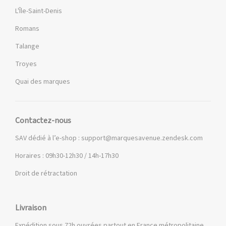
L'Île-Saint-Denis
Romans
Talange
Troyes
Quai des marques
Contactez-nous
SAV dédié à l’e-shop :
support@marquesavenue.zendesk.com
Horaires : 09h30-12h30 / 14h-17h30
Droit de rétractation
Livraison
Expédition sous 72h ouvrées partout en France métropolitaine