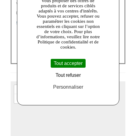
vous proposer des offres de
vie.
produits et de services ciblés
adaptés à vos centres d'intérêts.
Découvrez nos catégories :
Vous pouvez accepter, refuser ou
paramétrer les cookies non
SACS FEMME
|
PETITE MAROQUINERIE
essentiels en cliquant sur l’option
de votre choix. Pour plus
d’informations, veuillez lire notre
Politique de confidentialité et de
cookies.
Tout accepter
Tout refuser
Personnaliser
+
−