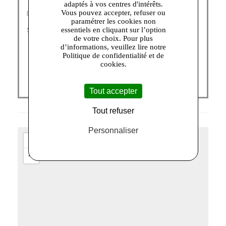
adaptés à vos centres d'intérêts.
Découvrez nos catégories :
Vous pouvez accepter, refuser ou
paramétrer les cookies non
SACS FEMME
|
PETITE MAROQUINERIE
essentiels en cliquant sur l’option
de votre choix. Pour plus
d’informations, veuillez lire notre
Politique de confidentialité et de
cookies.
Tout accepter
Tout refuser
Personnaliser
+
−