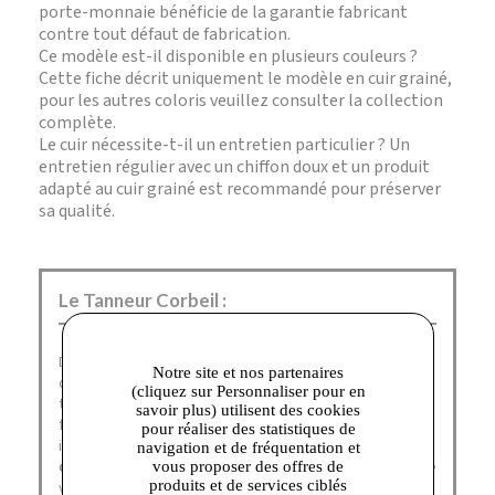
porte-monnaie bénéficie de la garantie fabricant
contre tout défaut de fabrication.
Ce modèle est-il disponible en plusieurs couleurs ?
Cette fiche décrit uniquement le modèle en cuir grainé,
pour les autres coloris veuillez consulter la collection
complète.
Le cuir nécessite-t-il un entretien particulier ? Un
entretien régulier avec un chiffon doux et un produit
adapté au cuir grainé est recommandé pour préserver
sa qualité.
Le Tanneur Corbeil :
Depuis 1898,
Le Tanneur
imagine, dessine et fabrique
Notre site et nos partenaires
des
sacs et des accessoires nobles
et essentiels qui
(cliquez sur Personnaliser pour en
traversent le temps, sans prendre une ride. A toutes les
savoir plus) utilisent des cookies
femmes et les hommes revendiquant une allure
pour réaliser des statistiques de
intemporelle, Le Tanneur propose une
large collection
navigation et de fréquentation et
de maroquinerie
à porter au quotidien et aimer toute une
vous proposer des offres de
produits et de services ciblés
vie.