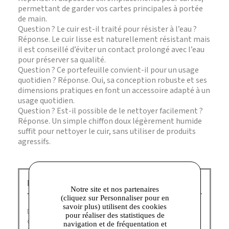
permettant de garder vos cartes principales à portée
de main.
Question ? Le cuir est-il traité pour résister à l’eau ?
Réponse. Le cuir lisse est naturellement résistant mais
il est conseillé d’éviter un contact prolongé avec l’eau
pour préserver sa qualité.
Question ? Ce portefeuille convient-il pour un usage
quotidien ? Réponse. Oui, sa conception robuste et ses
dimensions pratiques en font un accessoire adapté à un
usage quotidien.
Question ? Est-il possible de le nettoyer facilement ?
Réponse. Un simple chiffon doux légèrement humide
suffit pour nettoyer le cuir, sans utiliser de produits
agressifs.
Le Tanneur Corbeil :
Notre site et nos partenaires
(cliquez sur Personnaliser pour en
savoir plus) utilisent des cookies
Depuis 1898,
Le Tanneur
imagine, dessine et fabrique
pour réaliser des statistiques de
des
sacs et des accessoires nobles
et essentiels qui
navigation et de fréquentation et