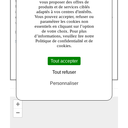
traversent le temps, sans prendre une ride. A toutes les
vous proposer des offres de
femmes et les hommes revendiquant une allure
produits et de services ciblés
intemporelle, Le Tanneur propose une
large collection
adaptés à vos centres d'intérêts.
Vous pouvez accepter, refuser ou
de maroquinerie
à porter au quotidien et aimer toute une
paramétrer les cookies non
vie.
essentiels en cliquant sur l’option
de votre choix. Pour plus
Découvrez nos catégories :
d’informations, veuillez lire notre
Politique de confidentialité et de
SACS FEMME
|
PETITE MAROQUINERIE
cookies.
Tout accepter
Tout refuser
Personnaliser
+
−