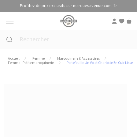
Panneau de gestion des cookies
Profitez de prix exclusifs sur marquesavenue.com. ✨
Accueil
Femme
Maroquinerie & Accessoires
Femme - Petite maroquinerie
Portefeuille Un Volet Charlotte En Cuir Lisse