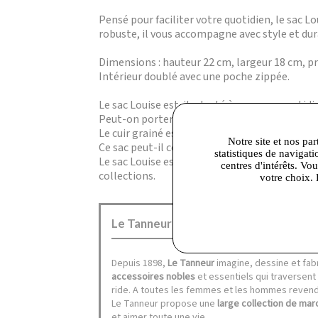
Pensé pour faciliter votre quotidien, le sac L
robuste, il vous accompagne avec style et dura
Dimensions : hauteur 22 cm, largeur 18 cm, pr
Intérieur doublé avec une poche zippée.
Le sac Louise est-il adapté à un usage quotidi
Peut-on porter ce sac en bandoulière ? Oui, l
Le cuir grainé est-il facile à entretenir ? Oui
Notre site et nos par
Ce sac peut-il contenir une tablette ou un pe
statistiques de navigati
Le sac Louise est-il fabriqué en France ? Le 
centres d'intérêts. Vo
collections.
votre choix. 
Le Tanneur Corbeil :
Depuis 1898,
Le Tanneur
imagine, dessine et fa
accessoires nobles
et essentiels qui traversent
ride. A toutes les femmes et les hommes revendi
Le Tanneur propose une
large collection de mar
et aimer toute une vie.