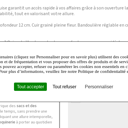
ouise garantit un accès rapide à vos affaires grâce à son ouverture l
bilité, tout en valorisant votre allure.
ofondeur 12 cm. Cuir grainé pleine fleur. Bandoulière réglable en c
en ? Oui, sa taille et sa robustesse en font un compagnon idéal pour
a bandoulière est ajustable pour un porté croisé ou épaule.
, il résiste bien aux rayures et s’entretient simplement avec un chiff
tenaires (cliquez sur Personnaliser pour en savoir plus) utilisent des coo
tit carnet ? Oui, son volume permet d’accueillir une tablette de ta
on et de fréquentation et vous proposer des offres de produits et de serv
Tanneur est une marque française reconnue, mais la provenance exac
us pouvez accepter, refuser ou paramétrer les cookies non essentiels en c
Pour plus d’informations, veuillez lire notre Politique de confidentialité 
Tout accepter
Tout refuser
Personnaliser
+
−
brique des
sacs et des
 le temps, sans prendre une
quant une allure intemporelle,
oquinerie
à porter au quotidien