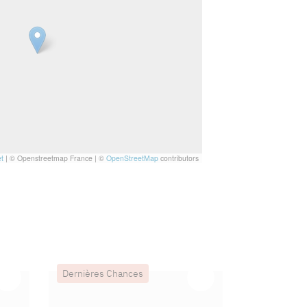
t
|
© Openstreetmap France | ©
OpenStreetMap
contributors
Dernières Chances