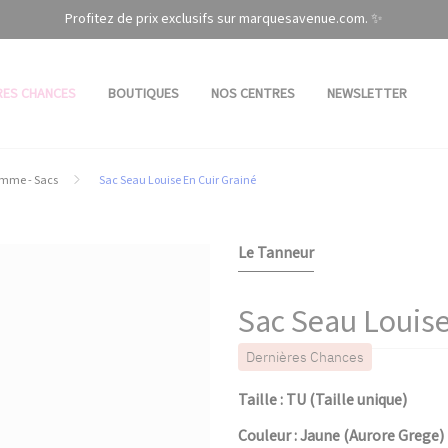
Profitez de prix exclusifs sur marquesavenue.com. ✨
RES CHANCES
BOUTIQUES
NOS CENTRES
NEWSLETTER
mme - Sacs
Sac Seau Louise En Cuir Grainé
Le Tanneur
Sac Seau Louise
Dernières Chances
Taille : TU (Taille unique)
Couleur : Jaune (Aurore Grege)