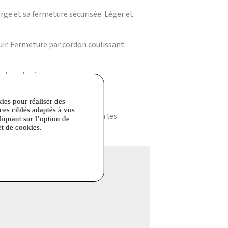
arge et sa fermeture sécurisée. Léger et
uir. Fermeture par cordon coulissant.
 tous les jours.
on doux.
kies pour réaliser des
ille moyenne ou un carnet A5.
ices ciblés adaptés à vos
te du produit peut varier selon les
liquant sur l’option de
et de cookies.