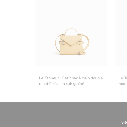
Le Tanneur
- Petit sac à main double
Le T
rabat Emilie en cuir grainé
modè
Sit