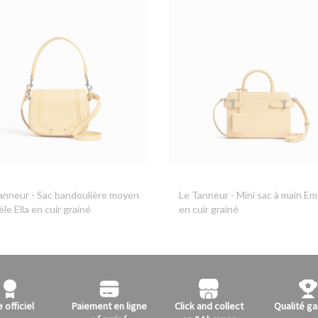
anneur
- Sac bandoulière moyen
Le Tanneur
- Mini sac à main Emi
le Ella en cuir grainé
en cuir grainé
e officiel
Paiement en ligne
Click and collect
Qualité ga