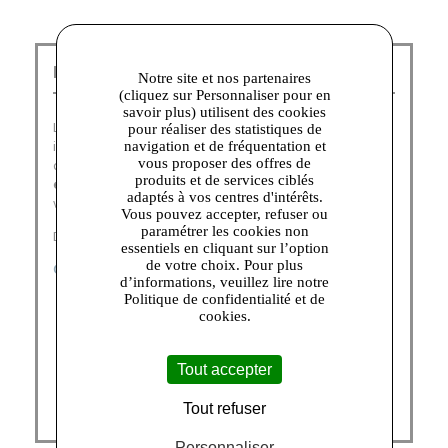
Lee Cooper Talange :
Notre site et nos partenaires
(cliquez sur Personnaliser pour en
savoir plus) utilisent des cookies
Lee Cooper,
icône du denim britannique
depuis 1908,
pour réaliser des statistiques de
incarne un style authentique et accessible. Découvrez
navigation et de fréquentation et
vous proposer des offres de
des collections alliant héritage rock et modernité. Des
produits et de services ciblés
essentiels du quotidien
aux pièces tendance, affirmez
adaptés à vos centres d'intérêts.
votre look avec caractère.
Vous pouvez accepter, refuser ou
paramétrer les cookies non
Découvrez nos catégories :
essentiels en cliquant sur l’option
de votre choix. Pour plus
CHEMISES HOMME
|
POLOS HOMME
|
T-SHIRTS FEMME
d’informations, veuillez lire notre
Politique de confidentialité et de
cookies.
Tout accepter
Tout refuser
Personnaliser