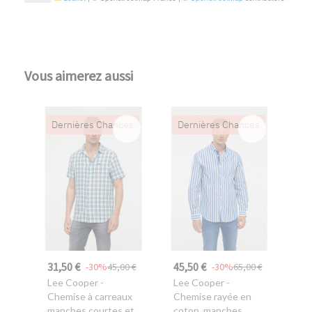
Vous aimerez aussi
Dernières Chances
Dernières Chances
31,50 €
45,50 €
-30%
45,00 €
-30%
65,00 €
Lee Cooper
-
Lee Cooper
-
Chemise à carreaux
Chemise rayée en
manches courtes et
coton, manches