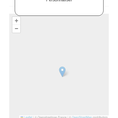
+
−
Leaflet
|
© Openstreetmap France | ©
OpenStreetMap
contributors