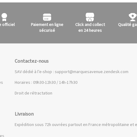
e officiel
Paiement en ligne
Click and collect
Qualité ga
sécurisé
en 24 heures
Contactez-nous
SAV dédié à l’e-shop :
support@marquesavenue.zendesk.com
es
Horaires : 09h30-12h30 / 14h-17h30
Droit de rétractation
Livraison
Expédition sous 72h ouvrées partout en France métropolitaine et e
ues