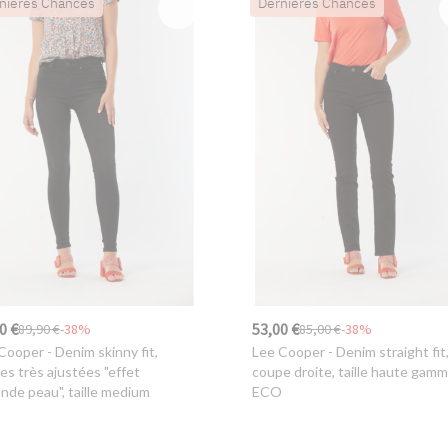
nières Chances
Dernières Chances
0 €
53,00 €
89,90 €
-38%
85,00 €
-38%
Cooper
- Denim skinny fit,
Lee Cooper
- Denim straight fit
es très ajustées "effet
coupe droite, taille haute gam
nde peau", taille medium
ECO