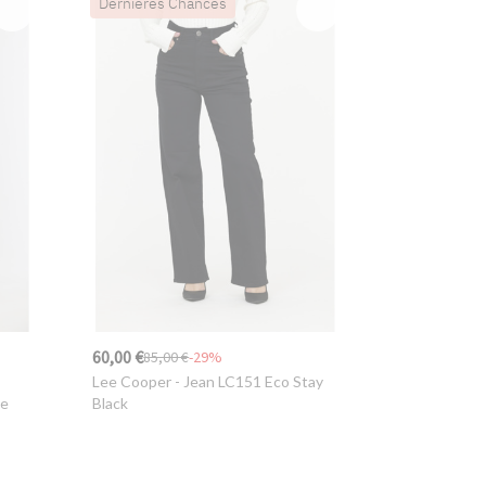
Dernières Chances
60,00 €
85,00 €
-29%
,
Lee Cooper
- Jean LC151 Eco Stay
me
Black