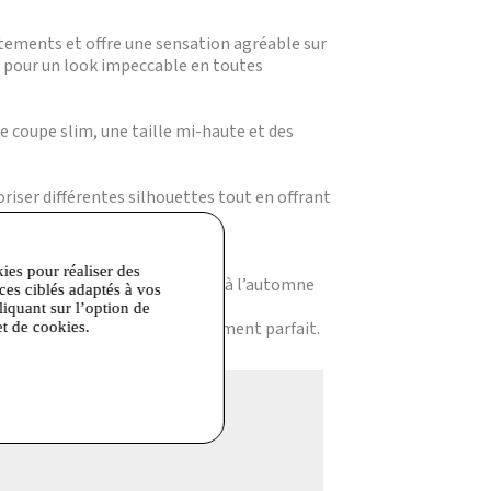
ttements et offre une sensation agréable sur
e, pour un look impeccable en toutes
 coupe slim, une taille mi-haute et des
oriser différentes silhouettes tout en offrant
ur et la texture brossée.
cilite les mouvements.
kies pour réaliser des
pté aussi bien au printemps et à l’automne
ices ciblés adaptés à vos
liquant sur l’option de
taille habituelle pour un ajustement parfait.
et de cookies.