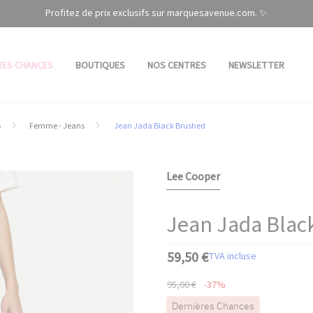
Profitez de prix exclusifs sur marquesavenue.com. ✨
RES CHANCES
BOUTIQUES
NOS CENTRES
NEWSLETTER
s
Femme - Jeans
Jean Jada Black Brushed
Lee Cooper
Jean Jada Blac
59,50 €
TVA incluse
95,00 €
-37%
Dernières Chances