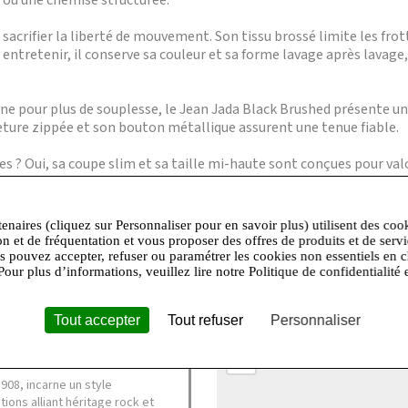
e ou une chemise structurée.
sacrifier la liberté de mouvement. Son tissu brossé limite les fro
à entretenir, il conserve sa couleur et sa forme lavage après lavag
ne pour plus de souplesse, le Jean Jada Black Brushed présente une
meture zippée et son bouton métallique assurent une tenue fiable.
s ? Oui, sa coupe slim et sa taille mi-haute sont conçues pour val
hine à 30 degrés, de préférence à l’envers, pour préserver la coule
n pourcentage d’élasthanne qui garantit une bonne élasticité et fa
tenaires (cliquez sur Personnaliser pour en savoir plus) utilisent des coo
bsolument, sa matière et sa coupe en font un choix polyvalent ada
on et de fréquentation et vous proposer des offres de produits et de serv
us pouvez accepter, refuser ou paramétrer les cookies non essentiels en c
especte les standards de taille, il est conseillé de prendre votre 
Pour plus d’informations, veuillez lire notre Politique de confidentialité 
Tout accepter
Tout refuser
Personnaliser
+
−
908, incarne un style
ions alliant héritage rock et