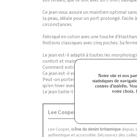
vos tenues, que ce soit avec un t-shirt basiqu
Ce jean vous assure un maintien optimal sans 
la peau, idéale pour un port prolongé. Facile 
circonstances.
Fabriqué en coton avec une touche d’élasthan
finitions classiques avec cinq poches. Sa fer
Le jean est-il adapté à toutes les morphologie
confort et maintien.
Comment entretenir ce jean ? Il se lave en mac
Ce jean est-il extensible ? Oui, il contient u
Notre site et nos par
Peut-on porter ce jean en toutes saisons ? A
statistiques de navigati
qu’en hiver avec les bonnes superpositions.
centres d'intérêts. Vo
Le jean taille-t-il normalement ? Lee Cooper r
votre choix. 
Lee Cooper Talange :
Lee Cooper,
icône du denim britannique
depuis 1
authentique et accessible. Découvrez des collect