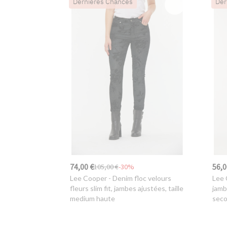
Dernières Chances
Der
74,00 €
56,0
105,00 €
-30%
Lee Cooper
- Denim floc velours
Lee 
fleurs slim fit, jambes ajustées, taille
jamb
medium haute
seco