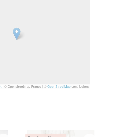
t
|
© Openstreetmap France | ©
OpenStreetMap
contributors