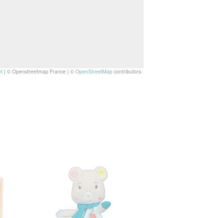
t
|
© Openstreetmap France | ©
OpenStreetMap
contributors