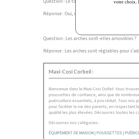
Question : Le tapis est-il facile à nettoyer ?
votre choix. 
Réponse : Oui, il est lavable en machine à 30°
Question : Les arches sont-elles amovibles ?
Réponse : Les arches sont réglables pour s’ad
Maxi-Cosi Corbeil :
Bienvenue dans le Maxi-Cosi Outlet. Vous trouver
poussettes de confiance, ainsi que de nombreux
puériculture essentiels, à prix réduit. Tous nos 
pour faciliter la vie des parents, en respectant l
qualité les plus élevées. Découvrez toutes les c
Découvrez nos catégories :
ÉQUIPEMENT DE MAISON
|
POUSSETTES
|
PUÉRIC