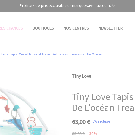
Profitez de prix exclusifs sur marquesavenue.com. ✨
RES CHANCES
BOUTIQUES
NOS CENTRES
NEWSLETTER
 Love Tapis D'éveil Musical Trésor De L'océan Treaseure The Ocean
Tiny Love
Tiny Love Tapis
De L'océan Tre
63,00 €
TVA incluse
89,99 €
-30%