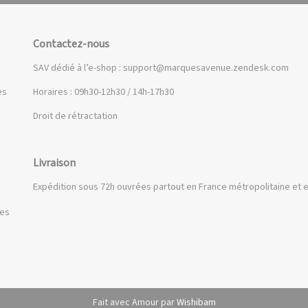
Contactez-nous
SAV dédié à l’e-shop :
support@marquesavenue.zendesk.com
es
Horaires : 09h30-12h30 / 14h-17h30
Droit de rétractation
Livraison
Expédition sous 72h ouvrées partout en France métropolitaine et e
ues
Fait avec Amour par
Wishibam