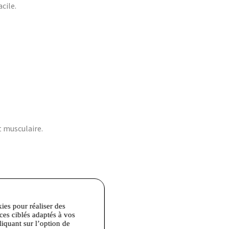
cile.
t musculaire.
kies pour réaliser des
ices ciblés adaptés à vos
liquant sur l’option de