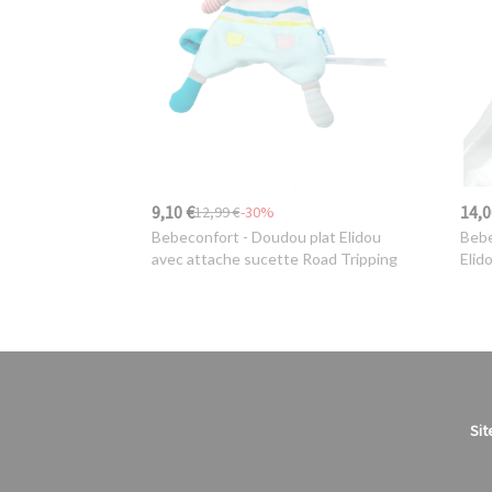
9,10 €
14,0
12,99 €
-30%
Bebeconfort
- Doudou plat Elidou
Bebe
avec attache sucette Road Tripping
Elid
Sit