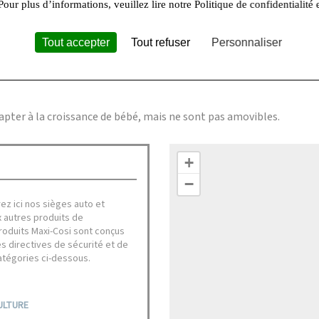
Pour plus d’informations, veuillez lire notre Politique de confidentialité 
C pour un entretien simple et rapide.
Tout accepter
Tout refuser
Personnaliser
apter à la croissance de bébé, mais ne sont pas amovibles.
+
−
ez ici nos sièges auto et
 autres produits de
produits Maxi-Cosi sont conçus
es directives de sécurité et de
atégories ci-dessous.
ULTURE