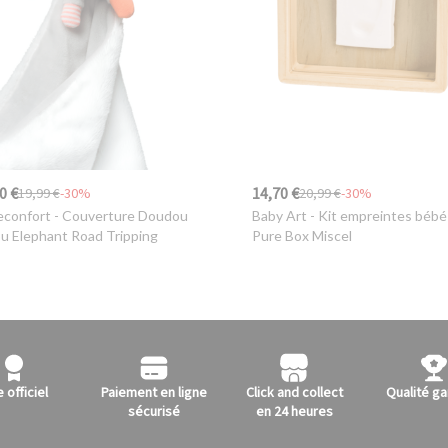
0 €
14,70 €
19,99 €
-30%
20,99 €
-30%
confort
- Couverture Doudou
Baby Art
- Kit empreintes bébé
ou Elephant Road Tripping
Pure Box Miscel
e officiel
Paiement en ligne
Click and collect
Qualité ga
sécurisé
en 24 heures