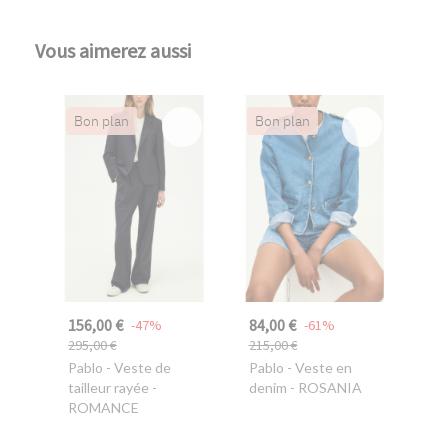
Vous aimerez aussi
Bon plan
Bon plan
156,00 €
84,00 €
-47%
-61%
295,00 €
215,00 €
Pablo
- Veste de
Pablo
- Veste en
tailleur rayée -
denim - ROSANIA
ROMANCE