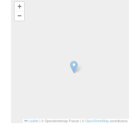
+
−
Leaflet
|
© Openstreetmap France | ©
OpenStreetMap
contributors