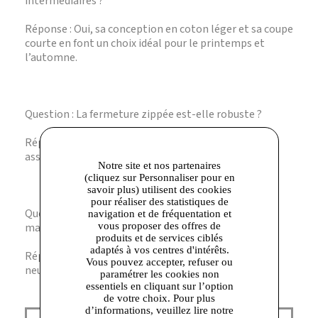
intermédiaires ?
Réponse : Oui, sa conception en coton léger et sa coupe
courte en font un choix idéal pour le printemps et
l’automne.
Question : La fermeture zippée est-elle robuste ?
Réponse : Oui, la fermeture est conçue pour durer et
assurer une utilisation facile et fiable.
Notre site et nos partenaires
(cliquez sur Personnaliser pour en
savoir plus) utilisent des cookies
pour réaliser des statistiques de
Question : Cette veste convient-elle à un style
navigation et de fréquentation et
masculin féminin ?
vous proposer des offres de
produits et de services ciblés
adaptés à vos centres d'intérêts.
Réponse : Absolument, sa coupe droite et ses détails
Vous pouvez accepter, refuser ou
neutres s’adaptent parfaitement à un look mixte.
paramétrer les cookies non
essentiels en cliquant sur l’option
de votre choix. Pour plus
d’informations, veuillez lire notre