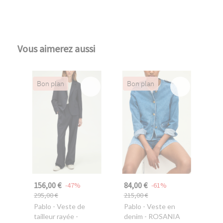
Vous aimerez aussi
Bon plan
Bon plan
156,00 €
84,00 €
-47%
-61%
295,00 €
215,00 €
Pablo
- Veste de
Pablo
- Veste en
tailleur rayée -
denim - ROSANIA