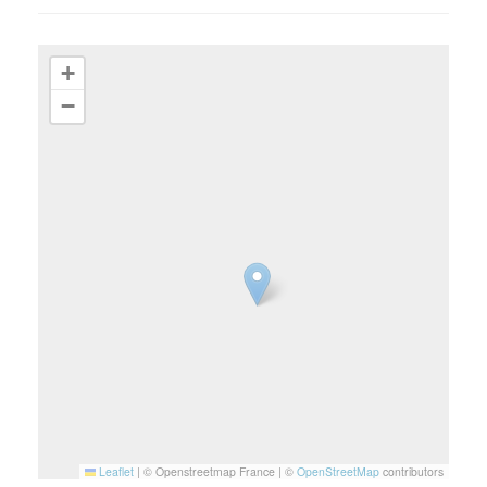
+
−
Leaflet
|
© Openstreetmap France | ©
OpenStreetMap
contributors