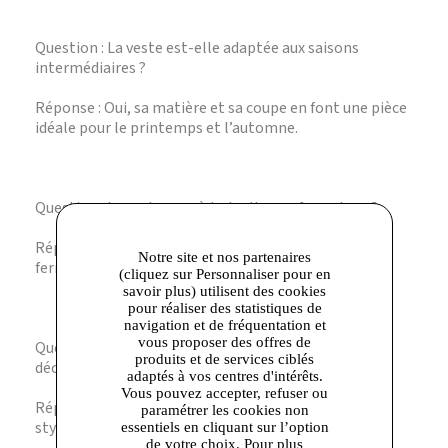
Question : La veste est-elle adaptée aux saisons
intermédiaires ?
Réponse : Oui, sa matière et sa coupe en font une pièce
idéale pour le printemps et l’automne.
Question : La veste possède-t-elle une fermeture ?
Réponse : Non, elle est conçue bord à bord sans
Notre site et nos partenaires
fermeture pour un porté ouvert et fluide.
(cliquez sur Personnaliser pour en
savoir plus) utilisent des cookies
pour réaliser des statistiques de
navigation et de fréquentation et
vous proposer des offres de
Question : Peut-on porter cette veste avec un look
produits et de services ciblés
décontracté ?
adaptés à vos centres d'intérêts.
Vous pouvez accepter, refuser ou
Réponse : Absolument, elle s’adapte aussi bien à un
paramétrer les cookies non
style casual qu’à une tenue plus formelle.
essentiels en cliquant sur l’option
de votre choix. Pour plus