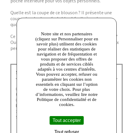
poche intérieure pour vos objets personnels.
Quelle est la coupe de ce blouson ? Il présente une
coupe standard, confortable et facile à porter au
quotidien.
Notre site et nos partenaires
Ce blouson est-il adapté aux saisons intermédiaires ?
(cliquez sur Personnaliser pour en
Oui, sa composition et sa conception en font un choix
savoir plus) utilisent des cookies
pertinent pour le printemps et l’automne.
pour réaliser des statistiques de
navigation et de fréquentation et
vous proposer des offres de
produits et de services ciblés
adaptés à vos centres d'intérêts.
Schott NYC Talange :
Vous pouvez accepter, refuser ou
paramétrer les cookies non
essentiels en cliquant sur l’option
Légende Américaine depuis 1913, la famille
Schott
a
de votre choix. Pour plus
toujours su traduire dans ses collections les valeurs de
d’informations, veuillez lire notre
Politique de confidentialité et de
l’Amérique profonde : la
liberté
, le
courage
et
cookies.
l’innovation
. Créateur d’icônes tels que le
Perfecto
(en
1928), sublimés par Marlon Brando et James Dean,
Schott fête plus de 100 ans au service de la Mode.
Tout accepter
Tout refuser