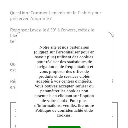
Question : Comment entretenir le T-shirt pour
préserver l’imprimé ?
Réponse : Lavez-le à 30° à l’envers, évitez le
blanchiment et le sèche-linge, repassez sur l’envers à
température douce.
Notre site et nos partenaires
(cliquez sur Personnaliser pour en
savoir plus) utilisent des cookies
pour réaliser des statistiques de
Question : Ce T-shirt convient-il pour un usage en
navigation et de fréquentation et
extérieur ?
vous proposer des offres de
produits et de services ciblés
Réponse : Oui, il est parfait pour un style décontracté
adaptés à vos centres d'intérêts.
Vous pouvez accepter, refuser ou
en extérieur, offrant confort et respirabilité.
paramétrer les cookies non
essentiels en cliquant sur l’option
de votre choix. Pour plus
d’informations, veuillez lire notre
Schott NYC Talange :
Politique de confidentialité et de
cookies.
Légende Américaine depuis 1913, la famille
Schott
a