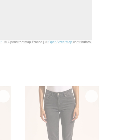
t
|
© Openstreetmap France | ©
OpenStreetMap
contributors