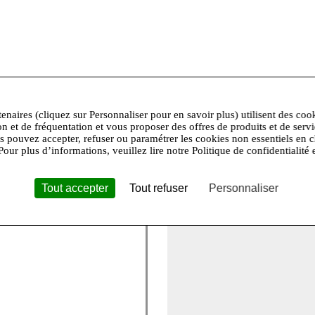
 professionnel à sec interdit,Pas de séchage tambour,Repassage 
 et portent une taille 36.
tenaires (cliquez sur Personnaliser pour en savoir plus) utilisent des coo
on et de fréquentation et vous proposer des offres de produits et de serv
us pouvez accepter, refuser ou paramétrer les cookies non essentiels en c
+
Pour plus d’informations, veuillez lire notre Politique de confidentialité 
−
Tout accepter
Tout refuser
Personnaliser
te étoile qui symbolise la
e des collections romantiques
ndispensables et des "must-