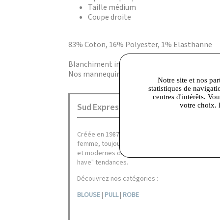
Taille médium
Coupe droite
83% Coton, 16% Polyester, 1% Elasthanne
Blanchiment interdit,Lavage à 30°,Nettoyage
Nos mannequins mesurent entre 1m70 et 1m76
Notre site et nos par
statistiques de navigati
centres d'intérêts. Vo
votre choix. 
Sud Express Corbeil :
Créée en 1987,
Sud Express
, la marque à la peti
femme, toujours unique et éblouissante, propos
et modernes de prêt-à-porter; des classiques i
have" tendances.
Découvrez nos catégories :
BLOUSE
|
PULL
|
ROBE