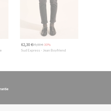
62,30 €
89,00 €
-30%
re
Sud Express
- Jean Boyfriend
rantie