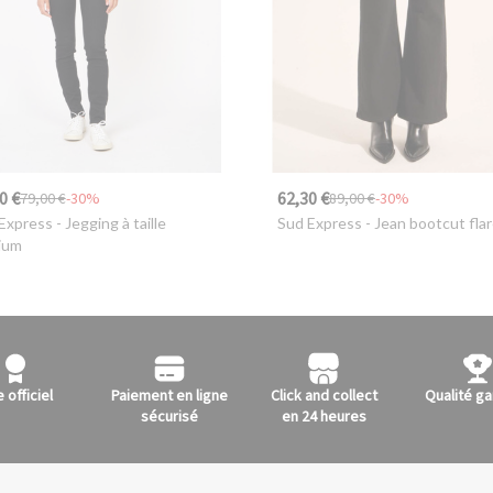
0 €
62,30 €
79,00 €
-30%
89,00 €
-30%
Express
- Jegging à taille
Sud Express
- Jean bootcut fla
ium
e officiel
Paiement en ligne
Click and collect
Qualité ga
sécurisé
en 24 heures