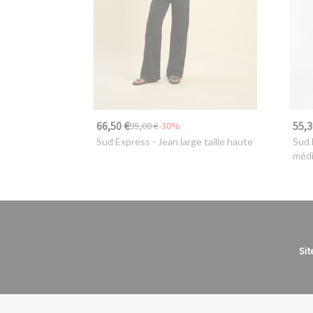
66,50 €
55,3
95,00 €
-30%
Sud Express
- Jean large taille haute
Sud 
méd
Sit