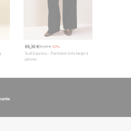
69,30 €
99,00 €
-30%
q
Sud Express
- Pantalon très large à
pinces
rantie