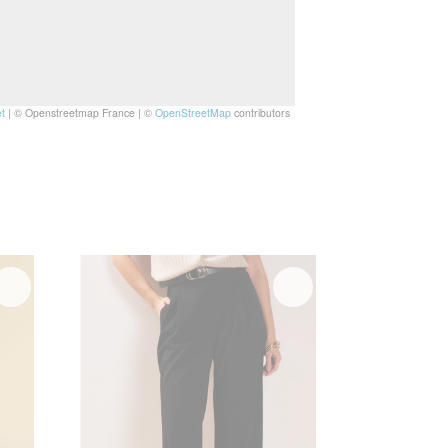
t
|
© Openstreetmap France | ©
OpenStreetMap
contributors