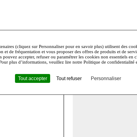
cat,Nettoyage professionnel à sec autorisé,Pas de séchage tambo
 et portent une taille 36.
tenaires (cliquez sur Personnaliser pour en savoir plus) utilisent des coo
on et de fréquentation et vous proposer des offres de produits et de serv
us pouvez accepter, refuser ou paramétrer les cookies non essentiels en c
+
Pour plus d’informations, veuillez lire notre Politique de confidentialité 
−
te étoile qui symbolise la
Tout accepter
Tout refuser
Personnaliser
e des collections romantiques
ndispensables et des "must-