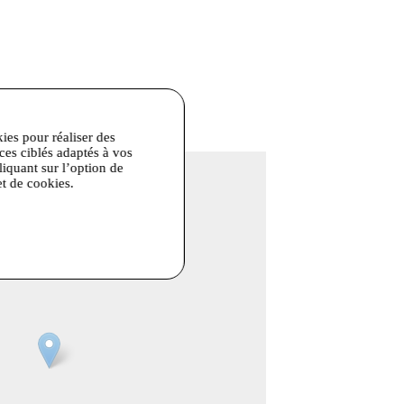
ur,Repassage faible max 110°
kies pour réaliser des
ices ciblés adaptés à vos
liquant sur l’option de
et de cookies.