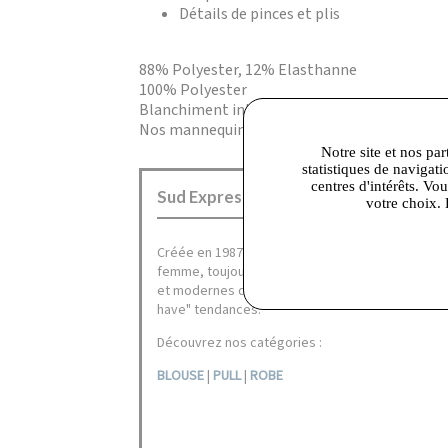
Détails de pinces et plis
88% Polyester, 12% Elasthanne
100% Polyester
Blanchiment interdit,Lavage à 30° cycle déli
Nos mannequins mesurent entre 1m70 et 1m76
Notre site et nos par
statistiques de navigati
centres d'intérêts. Vo
Sud Express Corbeil :
votre choix. 
Créée en 1987,
Sud Express
, la marque à la peti
femme, toujours unique et éblouissante, propos
et modernes de prêt-à-porter; des classiques i
have" tendances.
Découvrez nos catégories :
BLOUSE
|
PULL
|
ROBE