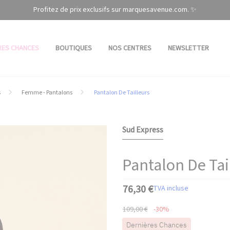
Profitez de prix exclusifs sur marquesavenue.com. ✨
RES CHANCES
BOUTIQUES
NOS CENTRES
NEWSLETTER
s
Femme - Pantalons
Pantalon De Tailleurs
Sud Express
Pantalon De Tai
76,30 €
TVA incluse
109,00 €
-30%
Dernières Chances