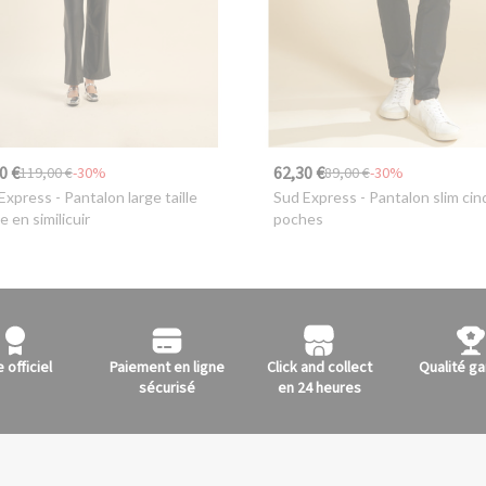
0 €
62,30 €
119,00 €
-30%
89,00 €
-30%
Express
- Pantalon large taille
Sud Express
- Pantalon slim cin
e en similicuir
poches
e officiel
Paiement en ligne
Click and collect
Qualité ga
sécurisé
en 24 heures