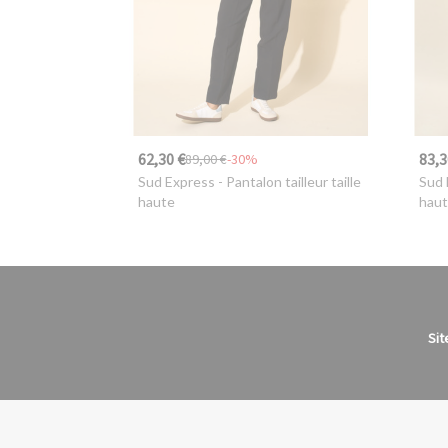
62,30 €
83,3
89,00 €
-30%
Sud Express
- Pantalon tailleur taille
Sud 
haute
haut
Sit