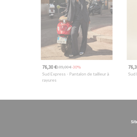
76,30 €
76,3
109,00 €
-30%
Sud Express
- Pantalon de tailleur à
Sud 
rayures
Sit