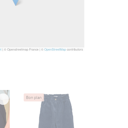
t
|
© Openstreetmap France | ©
OpenStreetMap
contributors
Bon plan