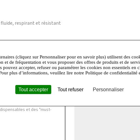
 fluide, respirant et résistant
 professionnel à sec interdit,Pas de séchage tambour,Repassage 
tenaires (cliquez sur Personnaliser pour en savoir plus) utilisent des coo
 et portent une taille 36.
on et de fréquentation et vous proposer des offres de produits et de serv
us pouvez accepter, refuser ou paramétrer les cookies non essentiels en c
Pour plus d’informations, veuillez lire notre Politique de confidentialité 
+
−
Tout accepter
Tout refuser
Personnaliser
te étoile qui symbolise la
e des collections romantiques
ndispensables et des "must-