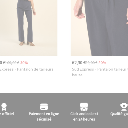
0 €
62,30 €
109,00 €
-30%
89,00 €
-30%
Express
- Pantalon de tailleurs
Sud Express
- Pantalon tailleur t
haute
e officiel
Paiement en ligne
Click and collect
Qualité ga
sécurisé
en 24 heures