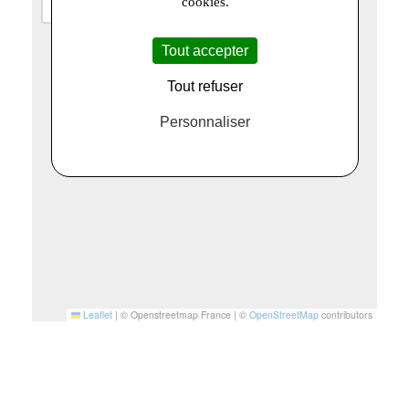
cookies.
−
Tout accepter
Tout refuser
Personnaliser
Leaflet
|
© Openstreetmap France | ©
OpenStreetMap
contributors