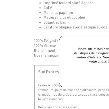
Imprimé foulard placé Agatha
Col V
Manches papillon
Matière fluide et doublée
Volant au bas
Ceinture plaquée avec élastique au dos
100% Polyester
100% Viscose
Notre site et nos par
Blanchiment interdit,Lavage à 30° cycle déli
statistiques de navigati
Nos mannequins mesurent entre 1m70 et 1m76
centres d'intérêts. Vo
votre choix. 
Sud Express Talange :
Créée en 1987,
Sud Express
, la marque à la peti
femme, toujours unique et éblouissante, propos
et modernes de prêt-à-porter; des classiques i
have" tendances.
Découvrez nos catégories :