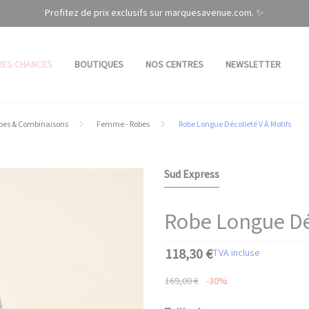
Profitez de prix exclusifs sur marquesavenue.com. ✨
RES CHANCES
BOUTIQUES
NOS CENTRES
NEWSLETTER
pes & Combinaisons
Femme - Robes
Robe Longue Décolleté V À Motifs
Sud Express
Robe Longue Déc
118,30 €
TVA incluse
169,00 €
-30%