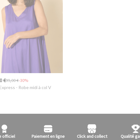
0 €
99,00 €
-30%
Express
- Robe midi à col V
e officiel
Paiement en ligne
Click and collect
Qualité ga