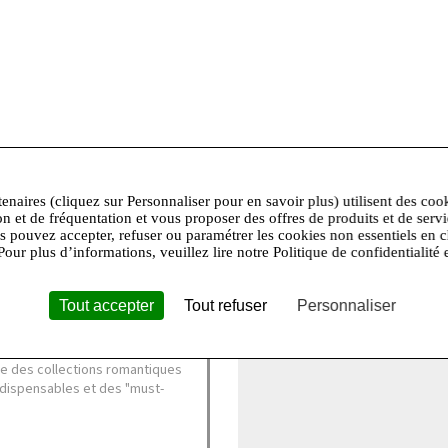
tenaires (cliquez sur Personnaliser pour en savoir plus) utilisent des coo
cat,Nettoyage professionnel à sec autorisé,Pas de séchage tambo
on et de fréquentation et vous proposer des offres de produits et de serv
 et portent une taille S.
us pouvez accepter, refuser ou paramétrer les cookies non essentiels en c
Pour plus d’informations, veuillez lire notre Politique de confidentialité 
+
Tout accepter
Tout refuser
Personnaliser
−
te étoile qui symbolise la
e des collections romantiques
ndispensables et des "must-