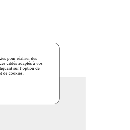
kies pour réaliser des
ur,Repassage faible max 110°
ices ciblés adaptés à vos
liquant sur l’option de
et de cookies.