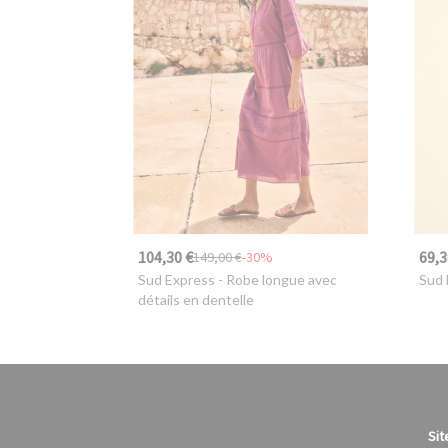
104,30 €
69,3
149,00 €
-30%
Sud Express
- Robe longue avec
Sud 
détails en dentelle
Sit