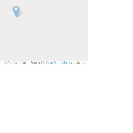
t
|
© Openstreetmap France | ©
OpenStreetMap
contributors