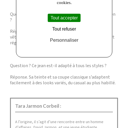
cookies.
Question ? Ce jean convient-il pour un usage quotidien
Tout accepter
?
Tout refuser
Réponse. Oui, sa coupe et sa matière en font un
vêtement confortable et résistant, idéal pour un port
Personnaliser
régulier.
Question ? Ce jean est-il adapté à tous les styles ?
Réponse. Sa teinte et sa coupe classique s’adaptent
facilement à des looks variés, du casual au plus habillé.
Tara Jarmon Corbeil :
A l’origine, il s’agit d’une rencontre entre un homme
d’affaires, David Jarmon, et une jeune étudiante