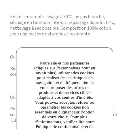
Entretien simple : lavage à 30°C, ne pas blanchir,
séchage en tambour interdit, repassage doux à 110°C,
nettoyage à sec possible. Composition 100% coton
pour une matière naturelle et respirante.
Question ? Quelle est la matière de ce jean ?
Notre site et nos partenaires
Réponse. Il est fabriqué en 100% coton, garantissant
(cliquez sur Personnaliser pour en
savoir plus) utilisent des cookies
confort et durabilité.
pour réaliser des statistiques de
navigation et de fréquentation et
vous proposer des offres de
produits et de services ciblés
Question ? Comment entretenir ce jean ?
adaptés à vos centres d'intérêts.
Vous pouvez accepter, refuser ou
paramétrer les cookies non
Réponse. Lavez-le à 30°C, évitez le blanchiment et le
essentiels en cliquant sur l’option
séchage en tambour, repassez-le à basse température
de votre choix. Pour plus
(110°C) ou optez pour un nettoyage à sec.
d’informations, veuillez lire notre
Politique de confidentialité et de